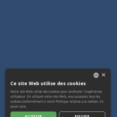
×
Ce site Web utilise des cookies
ITALIAN
Notre site Web utilise des cookies pour améliorer l'expérience
SPANISH
utilisateur. En utilisant notre site Web, vous acceptez tous les
cookies conformément à notre Politique relative aux cookies.
En
FRENCH
savoir plus
ENGLISH
ACCEPTER
REFUSER