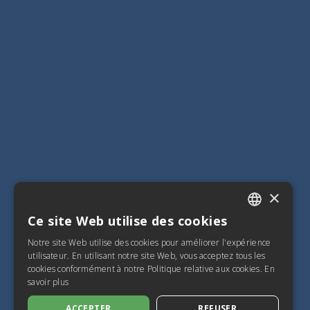
×
Ce site Web utilise des cookies
ITALIAN
Notre site Web utilise des cookies pour améliorer l'expérience
SPANISH
utilisateur. En utilisant notre site Web, vous acceptez tous les
cookies conformément à notre Politique relative aux cookies.
En
FRENCH
savoir plus
ENGLISH
ACCEPTER
REFUSER