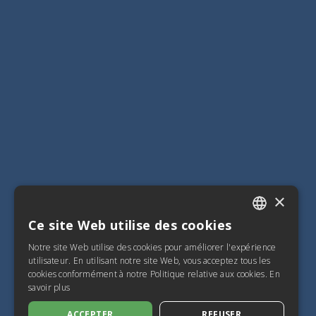
×
Ce site Web utilise des cookies
ITALIAN
Notre site Web utilise des cookies pour améliorer l'expérience
SPANISH
utilisateur. En utilisant notre site Web, vous acceptez tous les
cookies conformément à notre Politique relative aux cookies.
En
FRENCH
savoir plus
ENGLISH
ACCEPTER
REFUSER