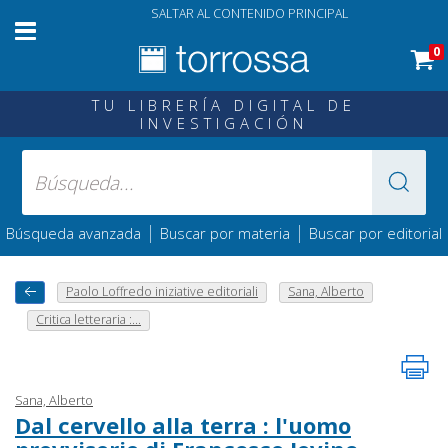
SALTAR AL CONTENIDO PRINCIPAL
0
TU LIBRERÍA DIGITAL DE
INVESTIGACIÓN
|
|
Búsqueda avanzada
Buscar por materia
Buscar por editorial
Paolo Loffredo iniziative editoriali
Sana, Alberto
Critica letteraria :...
Sana, Alberto
Dal cervello alla terra : l'uomo