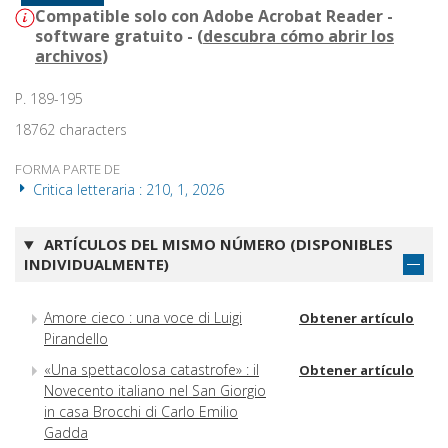
Compatible solo con Adobe Acrobat Reader -
software gratuito - (
descubra cómo abrir los
archivos
)
P. 189-195
18762 characters
FORMA PARTE DE
Critica letteraria : 210, 1, 2026
ARTÍCULOS DEL MISMO NÚMERO (DISPONIBLES
INDIVIDUALMENTE)
Amore cieco : una voce di Luigi
Obtener artículo
Pirandello
«Una spettacolosa catastrofe» : il
Obtener artículo
Novecento italiano nel San Giorgio
in casa Brocchi di Carlo Emilio
Gadda