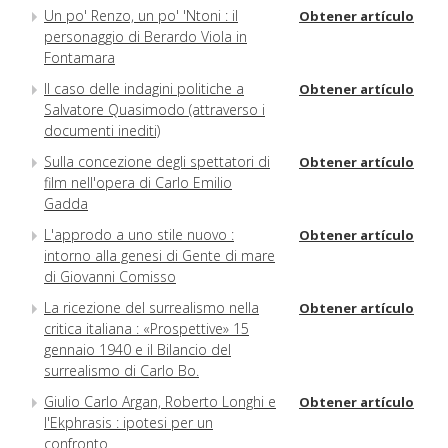
Un po' Renzo, un po' 'Ntoni : il
Obtener artículo
personaggio di Berardo Viola in
Fontamara
Il caso delle indagini politiche a
Obtener artículo
Salvatore Quasimodo (attraverso i
documenti inediti)
Sulla concezione degli spettatori di
Obtener artículo
film nell'opera di Carlo Emilio
Gadda
L'approdo a uno stile nuovo :
Obtener artículo
intorno alla genesi di Gente di mare
di Giovanni Comisso
La ricezione del surrealismo nella
Obtener artículo
critica italiana : «Prospettive» 15
gennaio 1940 e il Bilancio del
surrealismo di Carlo Bo.
Giulio Carlo Argan, Roberto Longhi e
Obtener artículo
l'Ekphrasis : ipotesi per un
confronto