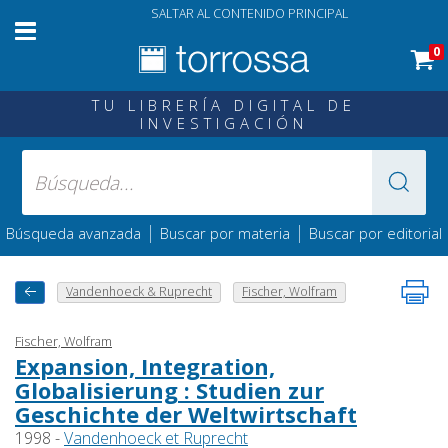
SALTAR AL CONTENIDO PRINCIPAL
0
TU LIBRERÍA DIGITAL DE
INVESTIGACIÓN
|
|
Búsqueda avanzada
Buscar por materia
Buscar por editorial
Vandenhoeck & Ruprecht
Fischer, Wolfram
Fischer, Wolfram
Expansion, Integration,
Globalisierung : Studien zur
Geschichte der Weltwirtschaft
1998 -
Vandenhoeck et Ruprecht