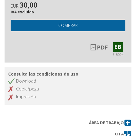
30,00
EUR
IVA excluido
COMPRAR
EB
PDF
E-BOOK
Consulta las condiciones de uso
Download
Copia/pega
Impresión
ÁREA DE TRABAJO
CITA