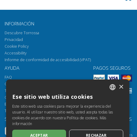
INFORMACIÓN
Descubre Torrossa
Privacidad
Cookie Policy
Accessibility
Informe de conformidad de accesibilidad (VPAT)
AYUDA
PAGOS SEGUROS
FAQ
Cómo abrir los archivos
×
Torrossa Reader
Ese sitio web utiliza cookies
Opciones de acceso
ITALIAN
Email:
helpdesk@torrossa.com
Este sitio web usa cookies para mejorar la experiencia del
SPANISH
Tel:
+39 055 5018800
usuario. Al utilizar nuestro sitio web, usted acepta todas las
cookies de acuerdo con nuestra Política de cookies.
Más
SÍGUENOS
NUESTROS RECURSOS
FRENCH
información
Torrossa Info
ENGLISH
Torrossa para Instituciones
ACEPTAR
RECHAZAR