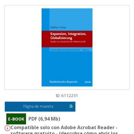
ID: 6112231
Página de muestra
PDF (6,94 Mb)
E-BOOK
Compatible solo con Adobe Acrobat Reader -
software gratuito - (
descubra cómo abrir los