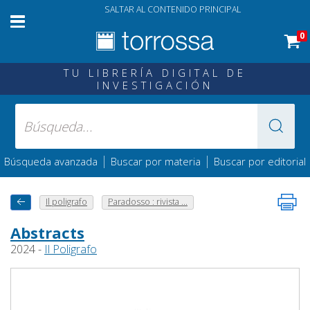
SALTAR AL CONTENIDO PRINCIPAL
0
TU LIBRERÍA DIGITAL DE
INVESTIGACIÓN
|
|
Búsqueda avanzada
Buscar por materia
Buscar por editorial
Il poligrafo
Paradosso : rivista ...
Abstracts
2024 -
Il Poligrafo