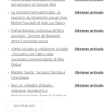
nel pensiero di Simone Weil
Le monstre hermaphrodite : la
Obtener artículo
question du binarisme sexuel chez
Michel Foucault et Jean Luc Nancy
Dall'ambiguità costitutiva all'Altro
Obtener artículo
assoluto : Simone de Beauvoir
verso Il secondo sesso
«Agire sociale» e «relazione sociale»
Obtener artículo
: l'incontro con l'altro nella
sociologia comprendente di Max
Weber
Manger l'autre : Jacques Derrida e
Obtener artículo
l'eterofagia
Non un «villaggio globale» :
Obtener artículo
relazione, pluralismo e
globalizzazionein Raimon Panikkar
Abstracts
MOSTRAR MÁS
Gli autori
Obtener artículo