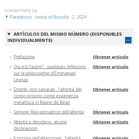
FORMA PARTE DE
Paradosso : rivista di filosofia : 2, 2024
ARTÍCULOS DEL MISMO NÚMERO (DISPONIBLES
INDIVIDUALMENTE)
Prefazione
Obtener artículo
Qui est l'autre? : quelques réfléxions
Obtener artículo
sur la philosophie d'Emmanuel
Levinas
Distinti, non separati : l'alterità del
Obtener artículo
corpo proprio come esperienza
metafisica in Maine de Biran
Simone Weil pensatrice dell'alterità
Obtener artículo
Alterità e desiderio: alcune
Obtener artículo
declinazioni
Il prisma dell'attenzione : l'alterità
Obtener artículo