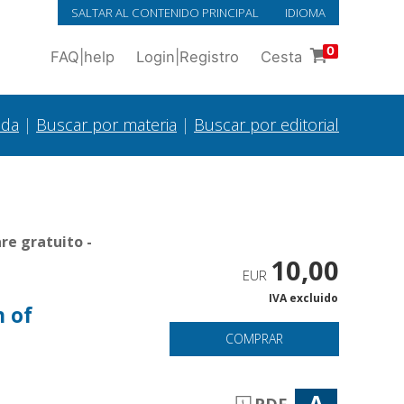
SALTAR AL CONTENIDO PRINCIPAL
IDIOMA
0
FAQ
|
help
Login
|
Registro
Cesta
ada
|
Buscar por materia
|
Buscar por editorial
re gratuito -
10,00
EUR
IVA excluido
n of
COMPRAR
A