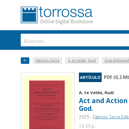
Fabrizio Serra
A. te Velde, Rudi
Acta philosophi
PDF (0,2 M
ARTÍCULO
A. te Velde, Rudi
Act and Action
God.
2025 -
Fabrizio Serra Edi
13-25 p.