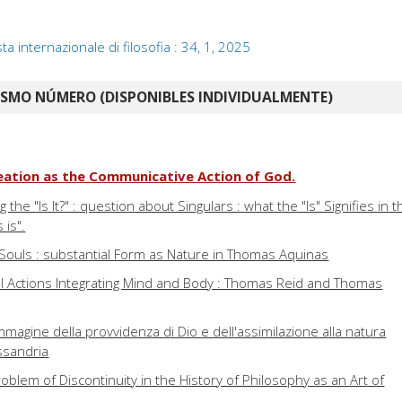
sta internazionale di filosofia : 34, 1, 2025
ISMO NÚMERO (DISPONIBLES INDIVIDUALMENTE)
reation as the Communicative Action of God.
he "Is It?" : question about Singulars : what the "Is" Signifies in t
 is".
 Souls : substantial Form as Nature in Thomas Aquinas
al Actions Integrating Mind and Body : Thomas Reid and Thomas
agine della provvidenza di Dio e dell'assimilazione alla natura
essandria
blem of Discontinuity in the History of Philosophy as an Art of