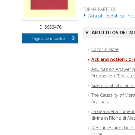
FORMA PARTE DE
Acta philosophica : rivi
ID: 5953476
ARTÍCULOS DEL M
Página de muestra
Editorial Note
Act and Action : C
Aquinas on Answering t
Proposition "Socrates
Sizeless Stretchable
The Causality of Mor
Aquinas
La dea Atena come imm
divina in Filone di Al
Descartes and the Pro
Living