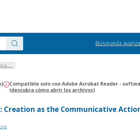
Búsqueda avanz
ca : ...
b)
Compatible solo con Adobe Acrobat Reader - softwa
(
descubra cómo abrir los archivos
)
 : Creation as the Communicative Actio
tore