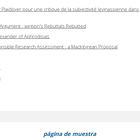
l? Plaidoyer pour une critique de la subjectivité levinassienne dans
Argument : wintein's Rebuttals Rebutted
lexander of Aphrodisias
nsible Research Assessment : a MacIntyrean Proposal
e
e
página de muestra