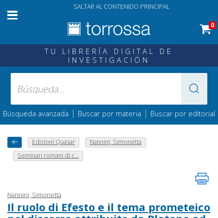
SALTAR AL CONTENIDO PRINCIPAL
0
TU LIBRERÍA DIGITAL DE
INVESTIGACIÓN
|
|
Búsqueda avanzada
Buscar por materia
Buscar por editorial
Edizioni Quasar
Nannini, Simonetta
Seminari romani di c...
Nannini, Simonetta
Il ruolo di Efesto e il tema prometeico