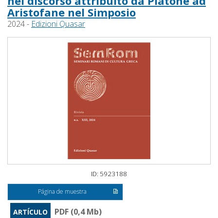
nel discorso attribuito da Platone ad
Aristofane nel Simposio
2024 -
Edizioni Quasar
ID: 5923188
Página de muestra
PDF (0,4 Mb)
ARTÍCULO