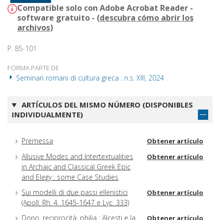
Compatible solo con Adobe Acrobat Reader -
software gratuito - (
descubra cómo abrir los
archivos
)
P. 85-101
FORMA PARTE DE
Seminari romani di cultura greca : n.s. XIII, 2024
ARTÍCULOS DEL MISMO NÚMERO (DISPONIBLES
INDIVIDUALMENTE)
Premessa
Obtener artículo
Allusive Modes and Intertextualities
Obtener artículo
in Archaic and Classical Greek Epic
and Elegy : some Case Studies
Sui modelli di due passi ellenistici
Obtener artículo
(Apoll. Rh. 4. 1645-1647 e Lyc. 333)
Dono, reciprocità, philia : Alcesti e la
Obtener artículo