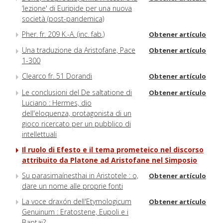
‘lezione' di Euripide per una nuova
società (post-pandemica)
Pher. fr. 209 K.-A. (inc. fab.)
Obtener artículo
Una traduzione da Aristofane, Pace
Obtener artículo
1-300
Clearco fr. 51 Dorandi
Obtener artículo
Le conclusioni del De saltatione di
Obtener artículo
Luciano : Hermes, dio
dell'eloquenza, protagonista di un
gioco ricercato per un pubblico di
intellettuali
Il ruolo di Efesto e il tema prometeico nel discorso
attribuito da Platone ad Aristofane nel Simposio
Su parasimaínesthai in Aristotele : o,
Obtener artículo
dare un nome alle proprie fonti
La voce draxón dell'Etymologicum
Obtener artículo
Genuinum : Eratostene, Eupoli e i
Baptai?