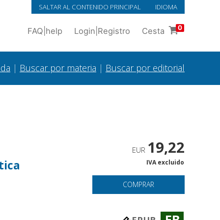
SALTAR AL CONTENIDO PRINCIPAL
IDIOMA
0
FAQ
|
help
Login
|
Registro
Cesta
ada
|
Buscar por materia
|
Buscar por editorial
19,22
EUR
tica
IVA excluido
COMPRAR
EB