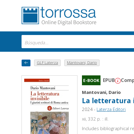
GLF Laterza
Mantovani, Dario
EPUB
Compa
E-BOOK
Mantovani, Dario
La letteratura i
2024 -
Laterza Editori
xii, 332 p. : ill.
Includes bibliographical 