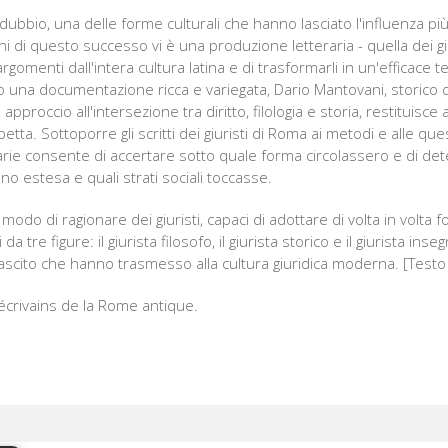
 dubbio, una delle forme culturali che hanno lasciato l'influenza p
ni di questo successo vi è una produzione letteraria - quella dei giu
argomenti dall'intera cultura latina e di trasformarli in un'efficace 
o una documentazione ricca e variegata, Dario Mantovani, storico d
pproccio all'intersezione tra diritto, filologia e storia, restituisce
 spetta. Sottoporre gli scritti dei giuristi di Roma ai metodi e alle q
erarie consente di accertare sotto quale forma circolassero e di de
o estesa e quali strati sociali toccasse.
modo di ragionare dei giuristi, capaci di adottare di volta in volta
da tre figure: il giurista filosofo, il giurista storico e il giurista ins
scito che hanno trasmesso alla cultura giuridica moderna. [Testo 
s écrivains de la Rome antique.