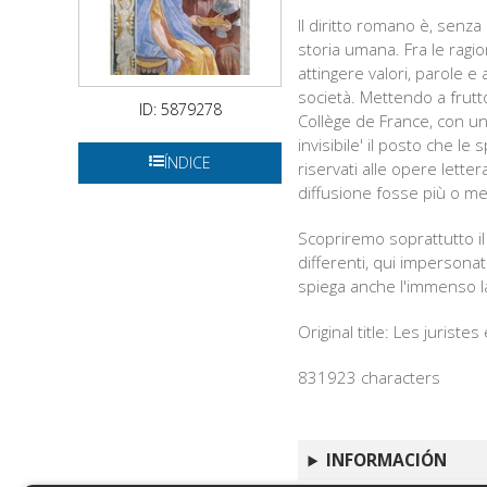
Il diritto romano è, senza
storia umana. Fra le ragio
attingere valori, parole e 
società. Mettendo a frutt
ID: 5879278
Collège de France, con un a
invisibile' il posto che le
ÍNDICE
riservati alle opere lett
diffusione fosse più o men
Scopriremo soprattutto il 
differenti, qui impersonati 
spiega anche l'immenso la
Original title: Les juriste
831923 characters
INFORMACIÓN