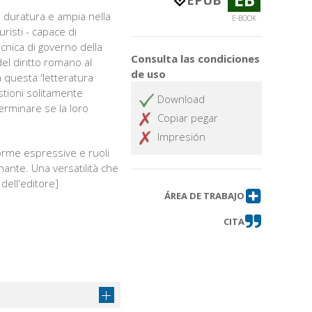
EPUB
iù duratura e ampia nella
E-BOOK
risti - capace di
tecnica di governo della
Consulta las condiciones
el diritto romano al
de uso
 a questa 'letteratura
uestioni solitamente
Download
terminare se la loro
Copiar pegar
Impresión
 forme espressive e ruoli
egnante. Una versatilità che
dell'editore]
ÁREA DE TRABAJO
CITA