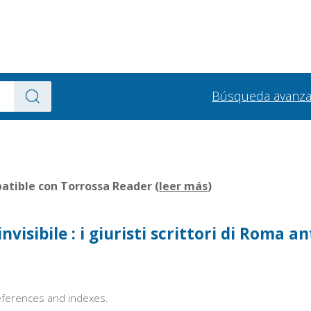
Búsqueda avanz
tible con Torrossa Reader (
leer más
)
nvisibile : i giuristi scrittori di Roma an
references and indexes.