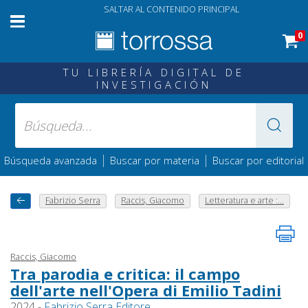
SALTAR AL CONTENIDO PRINCIPAL
0
TU LIBRERÍA DIGITAL DE
INVESTIGACIÓN
|
|
Búsqueda avanzada
Buscar por materia
Buscar por editorial
Fabrizio Serra
Raccis, Giacomo
Letteratura e arte :...
Raccis, Giacomo
Tra parodia e critica: il campo
dell'arte nell'Opera di Emilio Tadini
2024 -
Fabrizio Serra Editore