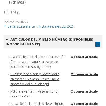
archivos
)
165-174 p.
FORMA PARTE DE
Letteratura e arte : rivista annuale : 22, 2024
ARTÍCULOS DEL MISMO NÚMERO (DISPONIBLES
INDIVIDUALMENTE)
"La coscienza della loro bruttezza" :
Obtener artículo
Capuana caricaturista tra testo
letterario e testo figurativo
"...Inseguendo con gli occhi delle
Obtener artículo
chimere" : Giovanni Pascoli nello
specchio dei suoi disegni
Pittura e verità : il 'vagerismo' di
Obtener artículo
Lorenzo Viani
Rosa Rosà : l'arte di vedere il futuro
Obtener artículo