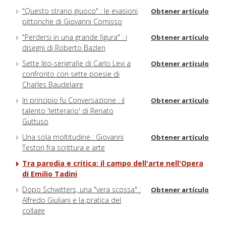
"Questo strano giuoco" : le evasioni
Obtener artículo
pittoriche di Giovanni Comisso
"Perdersi in una grande figura" : i
Obtener artículo
disegni di Roberto Bazlen
Sette lito-serigrafie di Carlo Levi a
Obtener artículo
confronto con sette poesie di
Charles Baudelaire
In principio fu Conversazione : il
Obtener artículo
talento 'letterario' di Renato
Guttuso
Una sola moltitudine : Giovanni
Obtener artículo
Testori fra scrittura e arte
Tra parodia e critica: il campo dell'arte nell'Opera
di Emilio Tadini
Dopo Schwitters, una "vera scossa" :
Obtener artículo
Alfredo Giuliani e la pratica del
collage