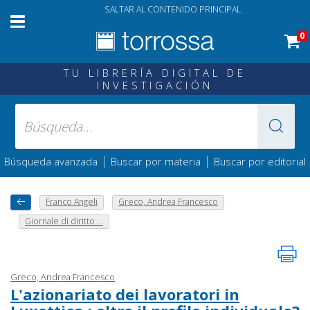
SALTAR AL CONTENIDO PRINCIPAL
0
TU LIBRERÍA DIGITAL DE
INVESTIGACIÓN
|
|
Búsqueda avanzada
Buscar por materia
Buscar por editorial
Franco Angeli
Greco, Andrea Francesco
Giornale di diritto ...
Greco, Andrea Francesco
L'azionariato dei lavoratori in