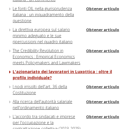
Le fonti OIL nella giurisprudenza
Obtener artículo
italiana : un inquadramento della
questione
La direttiva europea sul salario
Obtener artículo
minimo adeguato e le sue
ripercussioni nel quadro italiano
The Credibility Revolution in
Obtener artículo
Economics : Empirical Economics
meets Policymakers and Lawmakers
L'azionariato dei lavoratori in Luxottica : oltre il
profilo individuale?
I nodi irrisolti dell'art. 36 della
Obtener artículo
Costituzione
Alla ricerca dell'autorità salariale
Obtener artículo
nell'ordinamento italiano
L'accordo tra sindacati e imprese
Obtener artículo
per l'occupazione e la
contrattazione collettiva (2023-2025)