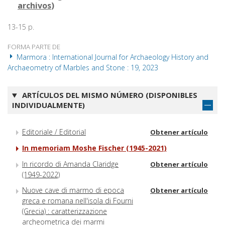
archivos
)
13-15 p.
FORMA PARTE DE
Marmora : International Journal for Archaeology History and
Archaeometry of Marbles and Stone : 19, 2023
ARTÍCULOS DEL MISMO NÚMERO (DISPONIBLES
INDIVIDUALMENTE)
Editoriale / Editorial
Obtener artículo
In memoriam Moshe Fischer (1945-2021)
In ricordo di Amanda Claridge
Obtener artículo
(1949-2022)
Nuove cave di marmo di epoca
Obtener artículo
greca e romana nell'isola di Fourni
(Grecia) : caratterizzazione
archeometrica dei marmi