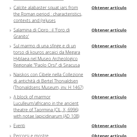
Calcite alabaster squat jars from
Obtener artículo
the Roman period : characteristics,
contexts and (re)uses
Salamina di Cipro : il 'Foro di
Obtener artículo
Granito'
Sul marmo di una sfinge e di un
Obtener artículo
torso di kouros arcaici da Megara
Hyblaea nel Museo Archeologico
Regionale "Paolo Orsi" di Siracusa
Naiskos con Cibele nella Collezione
Obtener artículo
di antichità di Bertel Thorvaldsen
(Thorvaldsens Museum, inv. H 1467)
A block of marmor
Obtener artículo
Luculleum/africano in the ancient
theatre of Taormina (CIL, X, 6996)
with notae lapicidinarum (AD 108)
Eventi
Obtener artículo
Percorsi e mostre
Obtener artículo