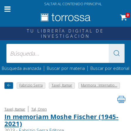
SALTAR AL CONTENIDO PRINCIPAL
0
TU LIBRERÍA DIGITAL DE
INVESTIGACIÓN
|
|
Búsqueda avanzada
Buscar por materia
Buscar por editorial
Fabrizio Serra
Taxel, Itamar
Marmora : Internatio...
|
Taxel, Itamar
Tal, Oren
In memoriam Moshe Fischer (1945-
2021)
2023 -
Fabrizio Serra Editore