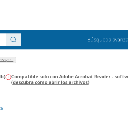
Búsqueda avanz
says :...
Mb)
Compatible solo con Adobe Acrobat Reader - softw
(
descubra cómo abrir los archivos
)
ca