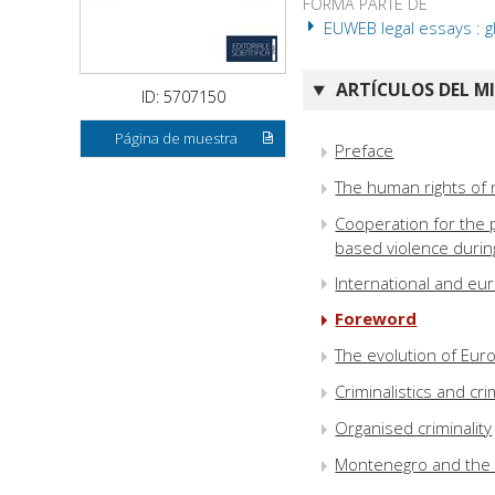
FORMA PARTE DE
EUWEB legal essays : gl
ARTÍCULOS DEL M
ID: 5707150
Página de muestra
Preface
The human rights of
Cooperation for the p
based violence durin
International and eur
Foreword
The evolution of Euro
Criminalistics and cr
Organised criminality
Montenegro and the 