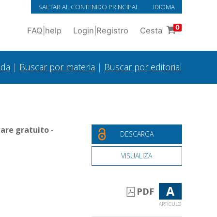
SALTAR AL CONTENIDO PRINCIPAL
IDIOMA
0
FAQ
|
help
Login
|
Registro
Cesta
ada
|
Buscar por materia
|
Buscar por editorial
are gratuito -
DESCARGA
VISUALIZA
A
PDF
ARTÍCULO