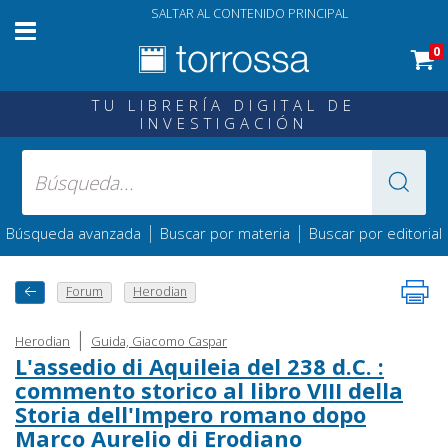
SALTAR AL CONTENIDO PRINCIPAL
0
TU LIBRERÍA DIGITAL DE
INVESTIGACIÓN
|
|
Búsqueda avanzada
Buscar por materia
Buscar por editorial
Forum
Herodian
|
Herodian
Guida, Giacomo Caspar
L'assedio di Aquileia del 238 d.C. :
commento storico al libro VIII della
Storia dell'Impero romano dopo
Marco Aurelio di Erodiano