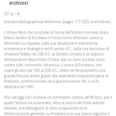
archivos
)
221 p. : ill.
Includes bibliographical references (pages 177-202) and indexes.
L'ottavo libro che conclude la Storia dell'Impero romano dopo
Marco Aurelio di Erodiano è l'unico testo letterario coevo a
informarci su Aquileia, sulla sua situazione e importanza
economica e strategica nel III secolo d.C., sulla sua decisione di
rimanere fedele nel 238 d.C. al Senato romano e di opporsi
all'imperatore Massimino il Trace, dal cui duro assedio riuscì
contro tutti i pronostici vittoriosa. L'opera di Erodiano, che
copre gli anni dal 180 al 238 d.C., ebbe nel Rinascimento una
grande fortuna anche grazie alla splendida traduzione latina di
Poliziano, commissionata da papa Innocenzo VIII, a cui fu
dedicata nel 1487.
Fino ad oggi non esisteva un commento storico all'VIII libro, per il
quale l'autore ha esaminato, oltre ai testi e alle fonti antiche
rilevanti, una bibliografia di oltre cinquecento titoli.
All'introduzione generale su Erodiano e la sua opera seguono il