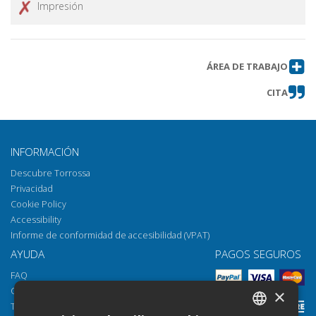
Impresión
ÁREA DE TRABAJO
CITA
INFORMACIÓN
Descubre Torrossa
Privacidad
Cookie Policy
Accessibility
Informe de conformidad de accesibilidad (VPAT)
AYUDA
PAGOS SEGUROS
FAQ
Cómo abrir los archivos
×
Torrossa Reader