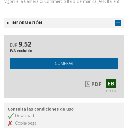
Vigoni e la Camera di Commercio Italo-Germanica (AHK Italien)
INFORMACIÓN
9,52
EUR
IVA excluido
COMPRAR
EB
PDF
E-BOOK
Consulta las condiciones de uso
Download
Copia/pega