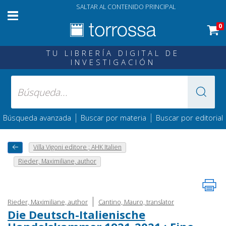
SALTAR AL CONTENIDO PRINCIPAL
0
TU LIBRERÍA DIGITAL DE
INVESTIGACIÓN
|
|
Búsqueda avanzada
Buscar por materia
Buscar por editorial
Villa Vigoni editore ; AHK Italien
Rieder, Maximiliane, author
|
Rieder, Maximiliane, author
Cantino, Mauro, translator
Die Deutsch-Italienische