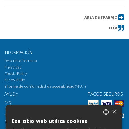
ÁREA DE TRABAJO
CITA
INFORMACIÓN
Descubre Torrossa
Privacidad
Cookie Policy
Accessibility
Informe de conformidad de accesibilidad (VPAT)
AYUDA
PAGOS SEGUROS
FAQ
Cómo abrir los archivos
×
Torrossa Reader
Ese sitio web utiliza cookies
Opciones de acceso
ITALIAN
Email:
helpdesk@torrossa.com