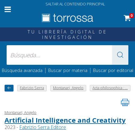
SALTAR AL CONTENIDO PRINCIPAL
0
TU LIBRERÍA DIGITAL DE
INVESTIGACIÓN
|
|
Búsqueda avanzada
Buscar por materia
Buscar por editorial
Fabrizio Serra
Montanari, Angelo
Acta philosophica : ...
Montanari, Angelo
Artificial Intelligence and Creativity
2023 -
Fabrizio Serra Editore