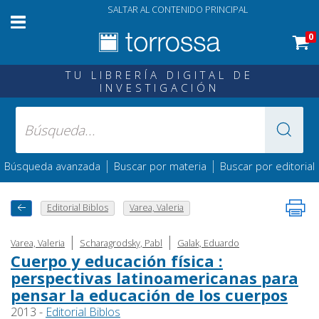
SALTAR AL CONTENIDO PRINCIPAL
0
TU LIBRERÍA DIGITAL DE
INVESTIGACIÓN
|
|
Búsqueda avanzada
Buscar por materia
Buscar por editorial
Editorial Biblos
Varea, Valeria
|
|
Varea, Valeria
Scharagrodsky, Pabl
Galak, Eduardo
Cuerpo y educación física :
perspectivas latinoamericanas para
pensar la educación de los cuerpos
2013 -
Editorial Biblos