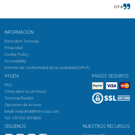
CITA
INFORMACIÓN
Descubre Torrossa
Privacidad
Cookie Policy
Accessibility
Informe de conformidad de accesibilidad (VPAT)
AYUDA
PAGOS SEGUROS
FAQ
Cómo abrir los archivos
Torrossa Reader
Opciones de acceso
Email:
helpdesk@torrossa.com
Tel:
+39 055 5018800
SÍGUENOS
NUESTROS RECURSOS