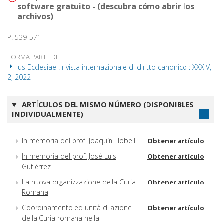
software gratuito - (
descubra cómo abrir los
archivos
)
P. 539-571
FORMA PARTE DE
Ius Ecclesiae : rivista internazionale di diritto canonico : XXXIV,
2, 2022
ARTÍCULOS DEL MISMO NÚMERO (DISPONIBLES
INDIVIDUALMENTE)
In memoria del prof. Joaquín Llobell
Obtener artículo
In memoria del prof. José Luis
Obtener artículo
Gutiérrez
La nuova organizzazione della Curia
Obtener artículo
Romana
Coordinamento ed unità di azione
Obtener artículo
della Curia romana nella