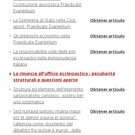
Costituzione apostolica Praedicate
Evangelium
La Segreteria di Stato nella Cost.
Obtener artículo
apost. Praedicate Evangelium
Gli organismi economici nella
Obtener artículo
Praedicate Evangelium
La responsabilità civile degli enti
Obtener artículo
ecclesiastici nella giurisprudenza
italiana
La rinuncia all'ufficio ecclesiastico : peculiarità
strutturali e questioni aperte
Struttura ed elementi dell'intervento
Obtener artículo
sanzionatorio canonico : ipotesi per
una sistematica
Sed nunquid species mulina maior
Obtener artículo
est et dignior equina et asinina? :
l'allegoria come strumento del
dibattito fra teologi e giuristi : dalla