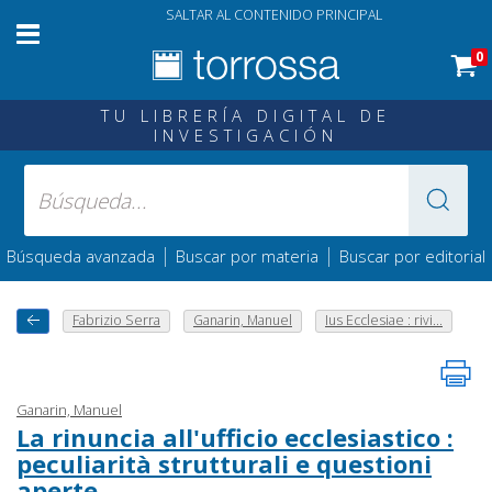
SALTAR AL CONTENIDO PRINCIPAL
0
TU LIBRERÍA DIGITAL DE
INVESTIGACIÓN
|
|
Búsqueda avanzada
Buscar por materia
Buscar por editorial
Fabrizio Serra
Ganarin, Manuel
Ius Ecclesiae : rivi...
Ganarin, Manuel
La rinuncia all'ufficio ecclesiastico :
peculiarità strutturali e questioni
aperte