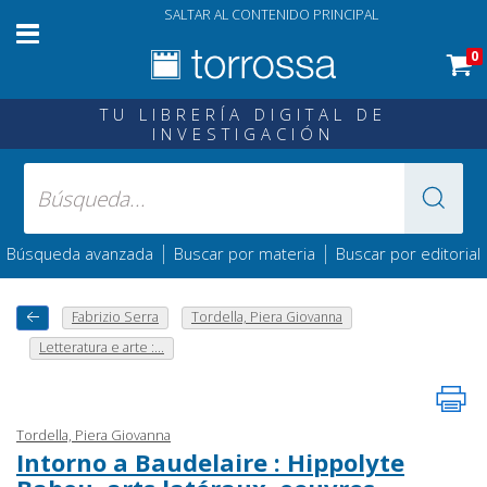
SALTAR AL CONTENIDO PRINCIPAL
0
TU LIBRERÍA DIGITAL DE
INVESTIGACIÓN
|
|
Búsqueda avanzada
Buscar por materia
Buscar por editorial
Fabrizio Serra
Tordella, Piera Giovanna
Letteratura e arte :...
Tordella, Piera Giovanna
Intorno a Baudelaire : Hippolyte