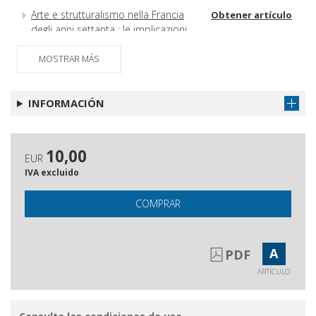
Arte e strutturalismo nella Francia
Obtener artículo
degli anni settanta : le implicazioni
linguistiche nella pittura di Louis
Cane
MOSTRAR MÁS
Per Il dio di Roserio di Giovanni
Obtener artículo
Testori : una conversazione con
INFORMACIÓN
Velasco Vitali
10,00
EUR
IVA excluido
COMPRAR
A
PDF
ARTÍCULO