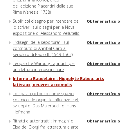
dell'edizione Piacentini delle sue
Rime (Venezia, 1738)
Suplir col disegno per intendere de
Obtener artículo
lo scriver : sui disegni per la Nova
espositione di Alessandro Vellutello
I "disegni de la sepoltura" : sul
Obtener artículo
contributo di Annibal Caro al
sepolcro di Paolo III (1549-1562)
Leopardi e Warburg : appunti per
Obtener artículo
una lettura interdisciplinare
Intorno a Baudelaire : Hippolyte Babou, arts
latéraux, oeuvres accomplis
Lo spazio pittorico come spazio
Obtener artículo
cosmico : le origini, le influenze e gli
sviluppi di Das Malerbuch di Hans
Hofmann
Ritratti e autoritratti : immagini di
Obtener artículo
Elsa de' Giorgi fra letteratura e arte