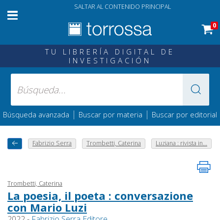
SALTAR AL CONTENIDO PRINCIPAL
0
TU LIBRERÍA DIGITAL DE
INVESTIGACIÓN
|
|
Búsqueda avanzada
Buscar por materia
Buscar por editorial
Fabrizio Serra
Trombetti, Caterina
Luziana : rivista in...
Trombetti, Caterina
La poesia, il poeta : conversazione
con Mario Luzi
2022 -
Fabrizio Serra Editore