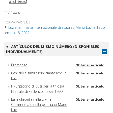
archivos
)
117-122 p.
FORMA PARTE DE
Luziana : rivista internazionale di studi su Mario Luzi e il suo
tempo : 6, 2022
ARTÍCULOS DEL MISMO NÚMERO (DISPONIBLES
INDIVIDUALMENTE)
Premessa
Obtener artículo
Echi delle similitudini dantesche in
Obtener artículo
Luzi
Il Purgatorio di Luzi per la trilogia
Obtener artículo
teatrale di Federico Tiezzi (1990)
La muliebrità nella Divina
Obtener artículo
Commedia e nella poesia di Mario
Luzi