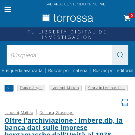
SALTAR AL CONTENIDO PRINCIPAL
0
TU LIBRERÍA DIGITAL DE
INVESTIGACIÓN
|
|
Búsqueda avanzada
Buscar por materia
Buscar por editorial
Franco Angeli
Landoni, Matteo
Storia in Lombardia ...
|
Landoni, Matteo
De Luca, Giuseppe
Oltre l'archiviazione : Imberg.db, la
banca dati sulle imprese
bergamasche dall'Unità al 1978