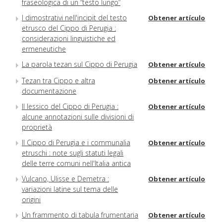
fraseologica di un “testo lungo”
I dimostrativi nell'incipit del testo
Obtener artículo
etrusco del Cippo di Perugia :
considerazioni linguistiche ed
ermeneutiche
La parola tezan sul Cippo di Perugia
Obtener artículo
Tezan tra Cippo e altra
Obtener artículo
documentazione
Il lessico del Cippo di Perugia :
Obtener artículo
alcune annotazioni sulle divisioni di
proprietà
Il Cippo di Perugia e i communalia
Obtener artículo
etruschi : note sugli statuti legali
delle terre comuni nell'Italia antica
Vulcano, Ulisse e Demetra :
Obtener artículo
variazioni latine sul tema delle
origini
Un frammento di tabula frumentaria
Obtener artículo