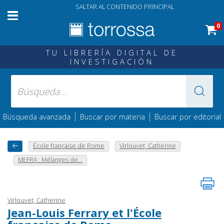
SALTAR AL CONTENIDO PRINCIPAL
0
TU LIBRERÍA DIGITAL DE
INVESTIGACIÓN
|
|
Búsqueda avanzada
Buscar por materia
Buscar por editorial
École française de Rome
Virlouvet, Catherine
MEFRA : Mélanges de...
Virlouvet, Catherine
Jean-Louis Ferrary et l'École