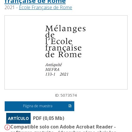
française de Rome
2021 -
École Française de Rome
ID: 5073574
Página de muestra
PDF (0,05 Mb)
ARTÍCULO
Compatible solo con Adobe Acrobat Reader -