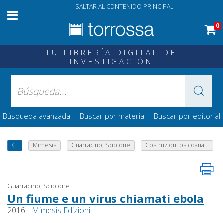
SALTAR AL CONTENIDO PRINCIPAL
0
TU LIBRERÍA DIGITAL DE
INVESTIGACIÓN
|
|
Búsqueda avanzada
Buscar por materia
Buscar por editorial
Mimesis
Guarracino, Scipione
Costruzioni psicoana...
Guarracino, Scipione
Un fiume e un virus chiamati ebola
2016 -
Mimesis Edizioni