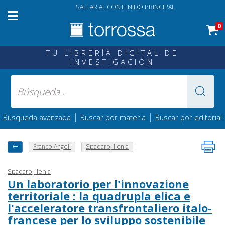
SALTAR AL CONTENIDO PRINCIPAL
0
TU LIBRERÍA DIGITAL DE
INVESTIGACIÓN
|
|
Búsqueda avanzada
Buscar por materia
Buscar por editorial
Franco Angeli
Spadaro, Ilenia
Spadaro, Ilenia
Un laboratorio per l'innovazione
territoriale : la quadrupla elica e
l'acceleratore transfrontaliero italo-
francese per lo sviluppo sostenibile