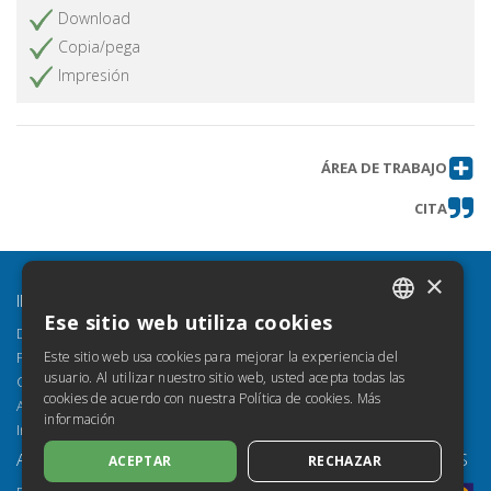
Download
Copia/pega
Impresión
ÁREA DE TRABAJO
CITA
×
INFORMACIÓN
Ese sitio web utiliza cookies
ITALIAN
Descubre Torrossa
Este sitio web usa cookies para mejorar la experiencia del
Privacidad
SPANISH
usuario. Al utilizar nuestro sitio web, usted acepta todas las
Cookie Policy
cookies de acuerdo con nuestra Política de cookies.
Más
FRENCH
Accessibility
información
Informe de conformidad de accesibilidad (VPAT)
ENGLISH
AYUDA
PAGOS SEGUROS
ACEPTAR
RECHAZAR
GERMAN