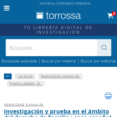
SALTAR AL CONTENIDO PRINCIPAL
0
TU LIBRERÍA DIGITAL DE
INVESTIGACIÓN
|
|
Búsqueda avanzada
Buscar por materia
Buscar por editorial
J. M. Bosch
Madrid-Dávila, Enrique de.
Prueba a debate : di...
Madrid-Dávila, Enrique de.
Investigación y prueba en el ámbito