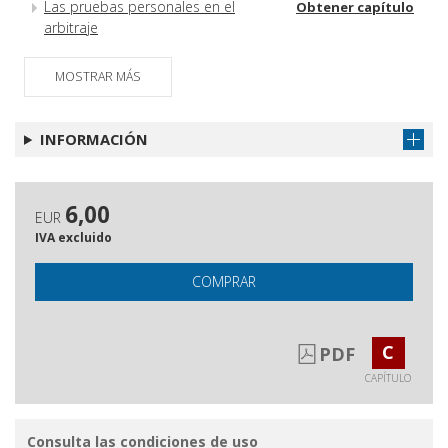
Las pruebas personales en el
Obtener capítulo
arbitraje
Régimen probatorio del arbitraje en
Obtener capítulo
MOSTRAR MÁS
Cuba
INFORMACIÓN
6,00
EUR
IVA excluido
COMPRAR
C
PDF
CAPÍTULO
Consulta las condiciones de uso