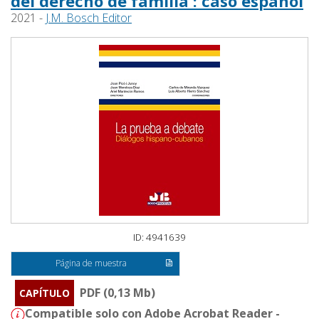
del derecho de familia : caso español
2021 -
J.M. Bosch Editor
ID: 4941639
Página de muestra
PDF (0,13 Mb)
CAPÍTULO
Compatible solo con Adobe Acrobat Reader -