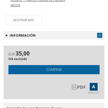
attore
Che cos'è una vibrazione? : passaggi
Obtener artículo
linguistici dal Futurismo e
MOSTRAR MÁS
dall'Astrattismo al lessico
autobiografico della Performance
Art, a partire dalla fortuna italiana di
INFORMACIÓN
Marina Abramović
35,00
EUR
IVA excluido
COMPRAR
A
PDF
ARTÍCULO