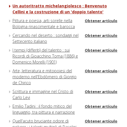
Un autoritratto michelangiolesco : Benvenuto
Cellini e la costruzione di un 'doppio talento'
Pittura e poesia, arti sorelle nella
Obtener artículo
Bologna rinascimentale e barocca
Cercando nel deserto : sondaggi nel
Obtener artículo
Settecento italiano
I tempi (differiti) del talento : sui
Obtener artículo
Ricordi di Gioacchino Toma (1886) e
Domenico Morelli (1901)
Arte, letteratura e mitopoiesi del
Obtener artículo
moderno nell'Ebdòmero di Giorgio
de Chirico
Scrittura e immagine nel Cristo di
Obtener artículo
Carlo Levi
Emilio Tadini : il fondo mitico del
Obtener artículo
linguaggio, tra pittura e narrazione
Quell'acuto bruciante odore di
Obtener artículo
polvere : i talenti multipli di Pasolini