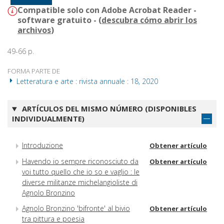
Compatible solo con Adobe Acrobat Reader -
software gratuito - (
descubra cómo abrir los
archivos
)
49-66 p.
FORMA PARTE DE
Letteratura e arte : rivista annuale : 18, 2020
ARTÍCULOS DEL MISMO NÚMERO (DISPONIBLES
INDIVIDUALMENTE)
Introduzione
Obtener artículo
Havendo io sempre riconosciuto da
Obtener artículo
voi tutto quello che io so e vaglio : le
diverse militanze michelangioliste di
Agnolo Bronzino
Agnolo Bronzino 'bifronte' al bivio
Obtener artículo
tra pittura e poesia