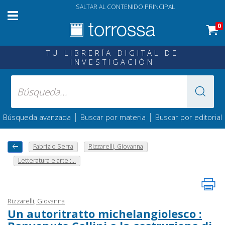
SALTAR AL CONTENIDO PRINCIPAL
0
TU LIBRERÍA DIGITAL DE
INVESTIGACIÓN
|
|
Búsqueda avanzada
Buscar por materia
Buscar por editorial
Fabrizio Serra
Rizzarelli, Giovanna
Letteratura e arte :...
Rizzarelli, Giovanna
Un autoritratto michelangiolesco :