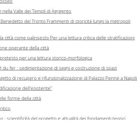
olosseo
nella Valle dei Templi di Agrigento
 Benedetto del Tronto Frammenti di storicità lungo la metropoli
 la città come palinsesto Per una lettura critica delle stratificazioni
one operante della città
 pretesto per una lettura storico-morfologica
té du fer : sedimentazione di segni e costruzione di spazi
 progetto di recupero e rifunzionalizzazione di Palazzo Penne a Napol
ificazione dell'esistente”
elle forme della città
antico
 : scientificità del progetto e attualità dei fondamenti teorici
tà di Franco Purini Il Complesso parrocchiale di San Giovanni