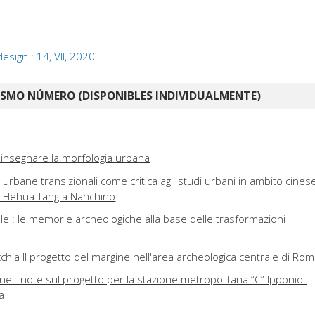
sign : 14, VII, 2020
ISMO NÚMERO (DISPONIBLES INDIVIDUALMENTE)
r insegnare la morfologia urbana
urbane transizionali come critica agli studi urbani in ambito cinese
di Hehua Tang a Nanchino
ale : le memorie archeologiche alla base delle trasformazioni
cchia Il progetto del margine nell'area archeologica centrale di Ro
ne : note sul progetto per la stazione metropolitana “C” Ipponio-
a