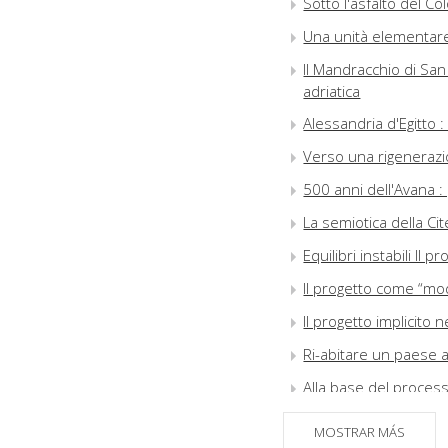
Sotto l'asfalto del C
Una unità elementare 
Il Mandracchio di San
adriatica
Alessandria d'Egitto :
Verso una rigenerazi
500 anni dell'Avana :
La semiotica della Ci
Equilibri instabili Il
Il progetto come “mod
Il progetto implicito n
Ri-abitare un paese 
Alla base del processo
L'altra contemporanei
MOSTRAR MÁS
Battista a Lecce