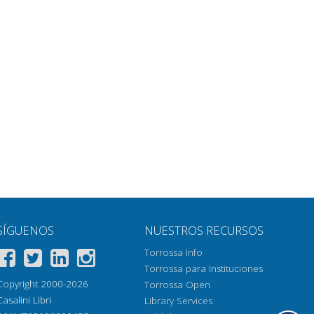
SÍGUENOS
NUESTROS RECURSOS
Torrossa Info
Torrossa para Instituciones
Copyright 2000-2026
Torrossa Open
Casalini Libri
Library Services