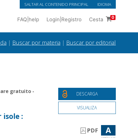
SALTAR AL CONTENIDO PRINCIPAL
IDIOMA
0
FAQ
|
help
Login
|
Registro
Cesta
ada
|
Buscar por materia
|
Buscar por editorial
are gratuito -
DESCARGA
VISUALIZA
isole :
A
PDF