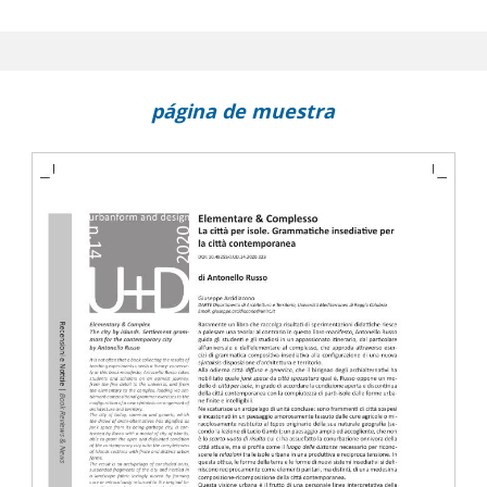
are
a Malta : rigenerare attraverso l'identità
schee nei centri urbani occidentali
página de muestra
lementare & Complesso : la città per isole : grammatiche ins
carlo De Carlo : gli editoriali di Spazio e Società
Attilio Petruccioli
a ricerca di morfologia urbana in Italia : tradizione e futuro