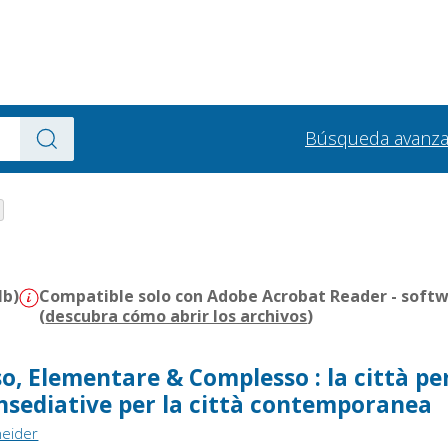
Búsqueda avanz
Mb)
Compatible solo con Adobe Acrobat Reader - softw
(
descubra cómo abrir los archivos
)
o, Elementare & Complesso : la città per 
sediative per la città contemporanea
neider