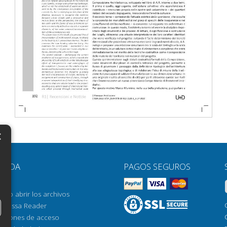
×
N
YUDA
PAGOS SEGUROS
H
AQ
H
ómo abrir los archivos
orrossa Reader
H
pciones de acceso
N