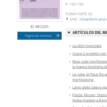
P. 192-193
FORMA PARTE DE
U+D : Urbanform and de
ID: 4812231
ARTÍCULOS DEL M
Página de muestra
La città rovesciata
Usare il progetto pe
Nota sulle morfologie 
la mappa tipologica 
Le volte di Place Roy
morfologiche
Largo della Salara ve
Piazza, Museo, Stazio
Amba Aradam a Rom