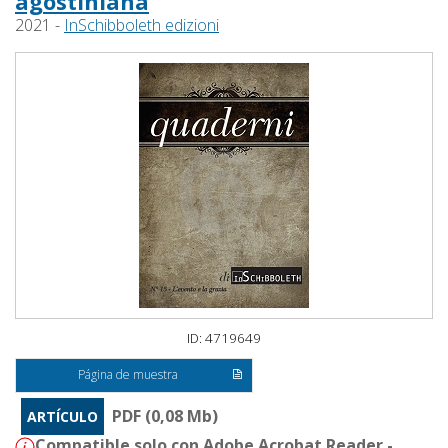
agostiniana
2021 -
InSchibboleth edizioni
ID: 4719649
Página de muestra
PDF (0,08 Mb)
ARTÍCULO
Compatible solo con Adobe Acrobat Reader -