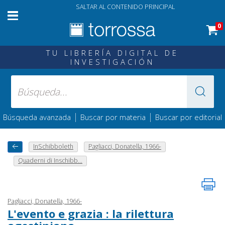
SALTAR AL CONTENIDO PRINCIPAL
0
TU LIBRERÍA DIGITAL DE
INVESTIGACIÓN
|
|
Búsqueda avanzada
Buscar por materia
Buscar por editorial
InSchibboleth
Pagliacci, Donatella, 1966-
Quaderni di Inschibb...
Pagliacci, Donatella, 1966-
L'evento e grazia : la rilettura