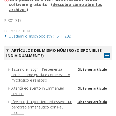
software gratuito - (
descubra cómo abrir los
archivos
)
P. 301-317
FORMA PARTE DE
Quaderni di Inschibboleth : 15, 1, 2021
ARTÍCULOS DEL MISMO NÚMERO (DISPONIBLES
INDIVIDUALMENTE)
Il sonno e i sogni : l'esperienza
Obtener artículo
onirica come grazia e come evento
mitologico e religioso
Alterità ed evento in Emmanuel
Obtener artículo
Levinas
L'evento, tra pensiero ed essere : un
Obtener artículo
percorso ermeneutico con Paul
Ricoeur