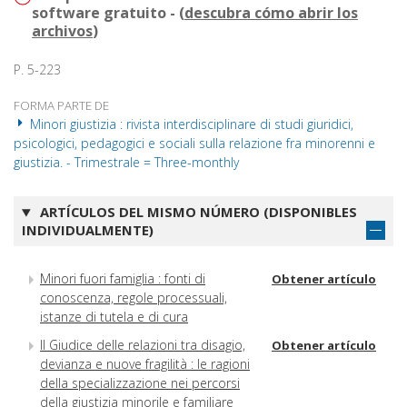
software gratuito - (
descubra cómo abrir los
archivos
)
P. 5-223
FORMA PARTE DE
Minori giustizia : rivista interdisciplinare di studi giuridici,
psicologici, pedagogici e sociali sulla relazione fra minorenni e
giustizia. - Trimestrale = Three-monthly
ARTÍCULOS DEL MISMO NÚMERO (DISPONIBLES
INDIVIDUALMENTE)
Minori fuori famiglia : fonti di
Obtener artículo
conoscenza, regole processuali,
istanze di tutela e di cura
Il Giudice delle relazioni tra disagio,
Obtener artículo
devianza e nuove fragilità : le ragioni
della specializzazione nei percorsi
della giustizia minorile e familiare