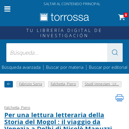
SALTAR AL CONTENIDO PRINCIPAL
0
TU LIBRERÍA DIGITAL DE
INVESTIGACIÓN
|
|
Búsqueda avanzada
Buscar por materia
Buscar por editorial
Fabrizio Serra
Falchetta, Piero
Studi Veneziani : LX...
Falchetta, Piero
Per una lettura letteraria della
Storia del Mogol : il viaggio da
Venezia a Delhi di Nicolò Manuzzi