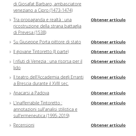
di Giosafat Barbaro, ambasciatore
veneziano a Cipro (1473-1474)
Tra propaganda e realtà : una
Obtener artículo
ricostruzione della strana battaglia
di Prevesa (1538)
Su Giuseppe Porta pittore di stato
Obtener artículo
Il giovane Tintoretto (II parte)
Obtener artículo
I rifiuti di Venezia : una risorsa per il
Obtener artículo
lido
Il teatro dell'Accademia degli Erranti
Obtener artículo
a Brescia durante il XVIII sec.
Anacarsi a Padova
Obtener artículo
L'inafferrabile Tintoretto :
Obtener artículo
annotazioni sull'analisi stilistica e
sull'ermeneutica (1995-2019)
Recensioni
Obtener artículo