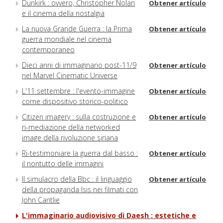
Dunkirk : ovvero, Christopher Nolan
Obtener artículo
e il cinema della nostalgia
La nuova Grande Guerra : la Prima
Obtener artículo
guerra mondiale nel cinema
contemporaneo
Dieci anni di immaginario post-11/9
Obtener artículo
nel Marvel Cinematic Universe
L'11 settembre : l'evento-immagine
Obtener artículo
come dispositivo storico-politico
Citizen imagery : sulla costruzione e
Obtener artículo
ri-mediazione della networked
image della rivoluzione siriana
Ri-testimoniare la guerra dal basso :
Obtener artículo
il nontutto delle immagini
Il simulacro della Bbc : il linguaggio
Obtener artículo
della propaganda Isis nei filmati con
John Cantlie
L'immaginario audiovisivo di Daesh : estetiche e