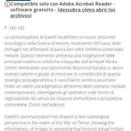
Compatible solo con Adobe Acrobat Reader -
software gratuito - (
descubra cómo abrir los
archivos
)
P. 145-162
La comunicazione di Daesh ha definito un nuovo orizzonte
iconologico nella Guerra al terrore, mostrando l'efficacia delle
immagini nel diffondere la paura ben oltre l'effettivo potenziale
militare. Questo intervento presenta una ricognizione delle
principali traiettorie estetiche sviluppate dall'al-Hayāt Media
Center delineando una tassonomia discorsiva basata su alcuni
esempi salienti in grado di mostrare la complessità di questa
strategia propagandistica. Il caso Daesh sembra assumere
infatti un valore paradigmatico all'interno dello scenario mediale
contemporaneo, interrogando gli spettatori sulle forme di
negoziazione del senso tra chiusure immunitarie e prospettive
comunitarie. [Testo dell'editore]
Daesh's communication has shaped a new iconological
perspective in the realm of the War on Terror, showing the
effectiveness of images in spreading fear beyond actual military