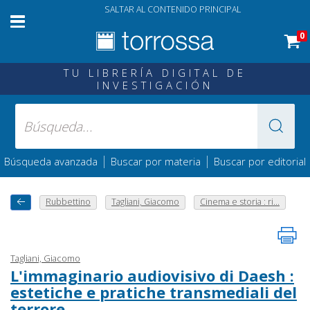
SALTAR AL CONTENIDO PRINCIPAL
0
TU LIBRERÍA DIGITAL DE
INVESTIGACIÓN
|
|
Búsqueda avanzada
Buscar por materia
Buscar por editorial
Rubbettino
Tagliani, Giacomo
Cinema e storia : ri...
Tagliani, Giacomo
L'immaginario audiovisivo di Daesh :
estetiche e pratiche transmediali del
terrore