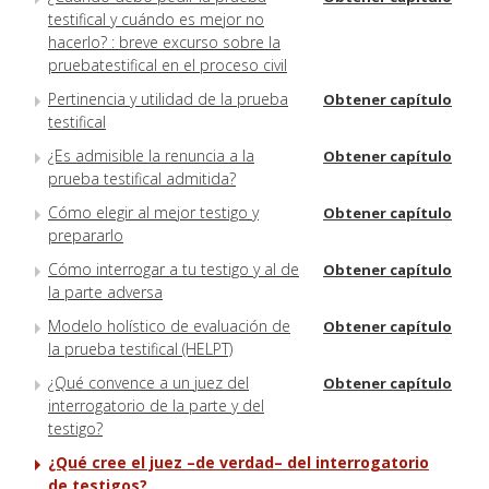
testifical y cuándo es mejor no
hacerlo? : breve excurso sobre la
pruebatestifical en el proceso civil
Pertinencia y utilidad de la prueba
Obtener capítulo
testifical
¿Es admisible la renuncia a la
Obtener capítulo
prueba testifical admitida?
Cómo elegir al mejor testigo y
Obtener capítulo
prepararlo
Cómo interrogar a tu testigo y al de
Obtener capítulo
la parte adversa
Modelo holístico de evaluación de
Obtener capítulo
la prueba testifical (HELPT)
¿Qué convence a un juez del
Obtener capítulo
interrogatorio de la parte y del
testigo?
¿Qué cree el juez –de verdad– del interrogatorio
de testigos?