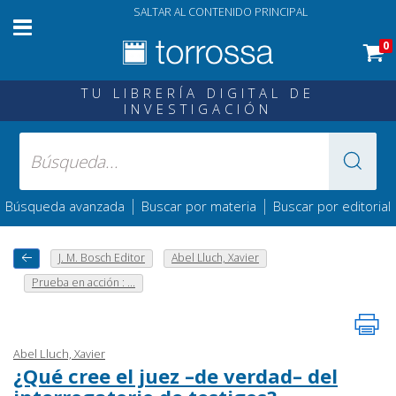
SALTAR AL CONTENIDO PRINCIPAL
0
TU LIBRERÍA DIGITAL DE
INVESTIGACIÓN
|
|
Búsqueda avanzada
Buscar por materia
Buscar por editorial
J. M. Bosch Editor
Abel Lluch, Xavier
Prueba en acción : ...
Abel Lluch, Xavier
¿Qué cree el juez –de verdad– del