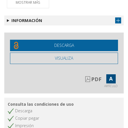
Lo sguardo inesorabile della
MOSTRAR MÁS
Obtener artículo
Medusa : Benvenuto Cellini e Italo
Calvino
INFORMACIÓN
Il Barocco moderno di Ezio
Obtener artículo
Raimondi
DESCARGA
VISUALIZA
A
PDF
ARTÍCULO
Consulta las condiciones de uso
Descarga
Copiar pegar
Impresión