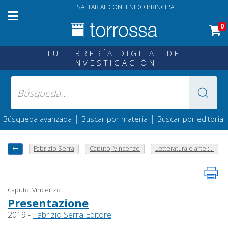
SALTAR AL CONTENIDO PRINCIPAL
0
TU LIBRERÍA DIGITAL DE
INVESTIGACIÓN
|
|
Búsqueda avanzada
Buscar por materia
Buscar por editorial
Fabrizio Serra
Caputo, Vincenzo
Letteratura e arte :...
Caputo, Vincenzo
Presentazione
2019 -
Fabrizio Serra Editore