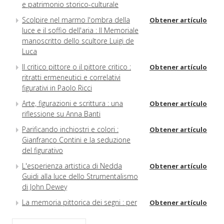
e patrimonio storico-culturale
Scolpire nel marmo l'ombra della
Obtener artículo
luce e il soffio dell'aria : Il Memoriale
manoscritto dello scultore Luigi de
Luca
Il critico pittore o il pittore critico :
Obtener artículo
ritratti ermeneutici e correlativi
figurativi in Paolo Ricci
Arte, figurazioni e scrittura : una
Obtener artículo
riflessione su Anna Banti
Parificando inchiostri e colori :
Obtener artículo
Gianfranco Contini e la seduzione
del figurativo
L'esperienza artistica di Nedda
Obtener artículo
Guidi alla luce dello Strumentalismo
di John Dewey
La memoria pittorica dei segni : per
Obtener artículo
Cesare Garboli lettore d'arte