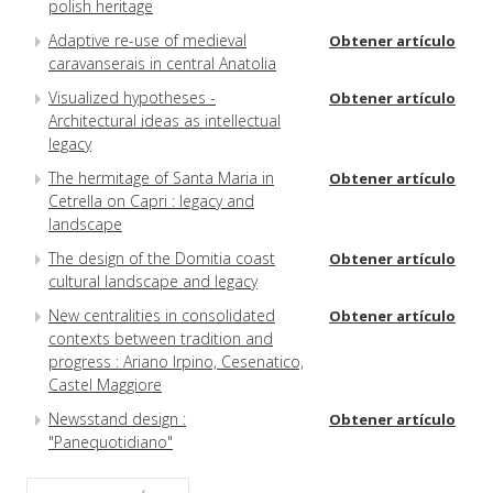
polish heritage
Adaptive re-use of medieval
Obtener artículo
caravanserais in central Anatolia
Visualized hypotheses -
Obtener artículo
Architectural ideas as intellectual
legacy
The hermitage of Santa Maria in
Obtener artículo
Cetrella on Capri : legacy and
landscape
The design of the Domitia coast
Obtener artículo
cultural landscape and legacy
New centralities in consolidated
Obtener artículo
contexts between tradition and
progress : Ariano Irpino, Cesenatico,
Castel Maggiore
Newsstand design :
Obtener artículo
"Panequotidiano"
Heritage + design = identity : The
Obtener artículo