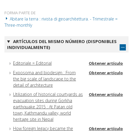
FORMA PARTE DE
Abitare la terra : rivista di geoarchitettura. - Trimestrale =
Three-monthly
ARTÍCULOS DEL MISMO NÚMERO (DISPONIBLES
INDIVIDUALMENTE)
Editoriale = Editorial
Obtener artículo
Exposoma and biodesign : From
Obtener artículo
the big scale of landscape to the
detail of architecture
Utilization of historical courtyards as
Obtener artículo
evacuation sites during Gorkha
earthquake 2015 : At Patan old
town, Kathmandu valley, world
heritage site in Nepal
How foreign legacy became the
Obtener artículo