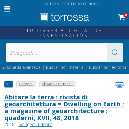
SALTAR AL CONTENIDO PRINCIPAL
0
TU LIBRERÍA DIGITAL DE
INVESTIGACIÓN
|
|
Búsqueda avanzada
Buscar por materia
Buscar por editorial
Gangemi
Abitare la terra : r...
Abitare la terra : rivista di
geoarchitettura = Dwelling on Earth :
a magazine of geoarchitecture :
quaderni, XVII, 48, 2018
2018 -
Gangemi Editore