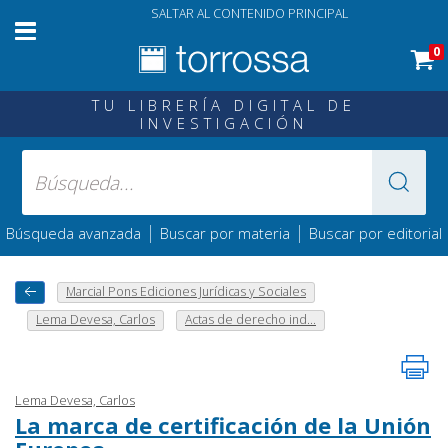
SALTAR AL CONTENIDO PRINCIPAL
0
TU LIBRERÍA DIGITAL DE
INVESTIGACIÓN
|
|
Búsqueda avanzada
Buscar por materia
Buscar por editorial
Marcial Pons Ediciones Jurídicas y Sociales
Lema Devesa, Carlos
Actas de derecho ind...
Lema Devesa, Carlos
La marca de certificación de la Unión