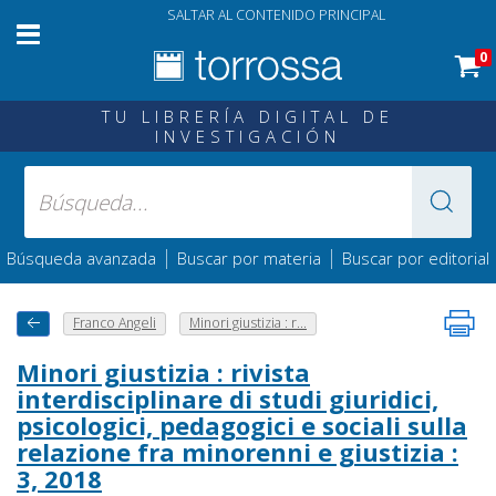
SALTAR AL CONTENIDO PRINCIPAL
0
TU LIBRERÍA DIGITAL DE
INVESTIGACIÓN
|
|
Búsqueda avanzada
Buscar por materia
Buscar por editorial
Franco Angeli
Minori giustizia : r...
Minori giustizia : rivista
interdisciplinare di studi giuridici,
psicologici, pedagogici e sociali sulla
relazione fra minorenni e giustizia :
3, 2018