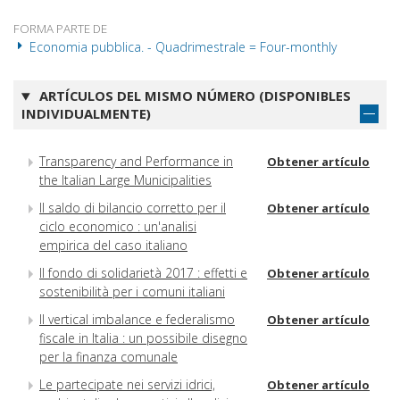
FORMA PARTE DE
Economia pubblica. - Quadrimestrale = Four-monthly
ARTÍCULOS DEL MISMO NÚMERO (DISPONIBLES
INDIVIDUALMENTE)
Transparency and Performance in
Obtener artículo
the Italian Large Municipalities
Il saldo di bilancio corretto per il
Obtener artículo
ciclo economico : un'analisi
empirica del caso italiano
Il fondo di solidarietà 2017 : effetti e
Obtener artículo
sostenibilità per i comuni italiani
Il vertical imbalance e federalismo
Obtener artículo
fiscale in Italia : un possibile disegno
per la finanza comunale
Le partecipate nei servizi idrici,
Obtener artículo