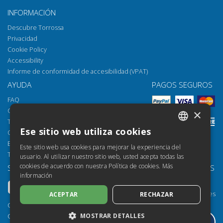
INFORMACIÓN
Descubre Torrossa
Privacidad
Cookie Policy
Accessibility
Informe de conformidad de accesibilidad (VPAT)
AYUDA
PAGOS SEGUROS
FAQ
Cómo abrir los archivos
×
Torrossa Reader
Ese sitio web utiliza cookies
Opciones de acceso
ITALIAN
Email:
helpdesk@torrossa.com
Este sitio web usa cookies para mejorar la experiencia del
SPANISH
Tel:
+39 055 5018800
usuario. Al utilizar nuestro sitio web, usted acepta todas las
cookies de acuerdo con nuestra Política de cookies.
Más
SÍGUENOS
NUESTROS RECURSOS
FRENCH
información
Torrossa Info
ENGLISH
Torrossa para Instituciones
ACEPTAR
RECHAZAR
GERMAN
Torrossa Open
Copyright 2000-2026
Library Services
MOSTRAR DETALLES
Casalini Libri