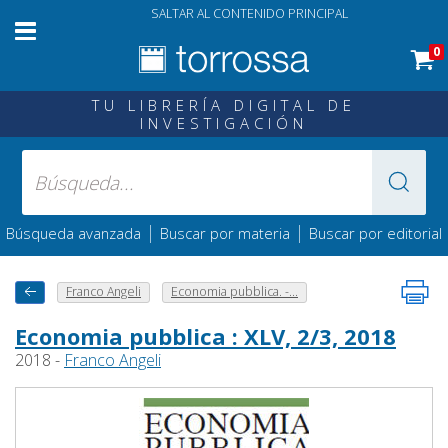
SALTAR AL CONTENIDO PRINCIPAL
0
TU LIBRERÍA DIGITAL DE
INVESTIGACIÓN
|
|
Búsqueda avanzada
Buscar por materia
Buscar por editorial
Franco Angeli
Economia pubblica. -...
Economia pubblica : XLV, 2/3, 2018
2018 -
Franco Angeli