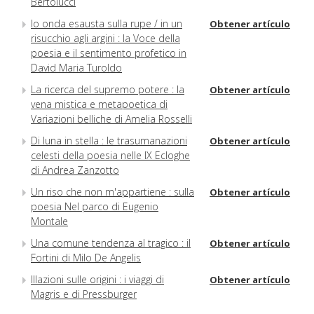
Bertolucci
Io onda esausta sulla rupe / in un
Obtener artículo
risucchio agli argini : la Voce della
poesia e il sentimento profetico in
David Maria Turoldo
La ricerca del supremo potere : la
Obtener artículo
vena mistica e metapoetica di
Variazioni belliche di Amelia Rosselli
Di luna in stella : le trasumanazioni
Obtener artículo
celesti della poesia nelle IX Ecloghe
di Andrea Zanzotto
Un riso che non m'appartiene : sulla
Obtener artículo
poesia Nel parco di Eugenio
Montale
Una comune tendenza al tragico : il
Obtener artículo
Fortini di Milo De Angelis
Illazioni sulle origini : i viaggi di
Obtener artículo
Magris e di Pressburger