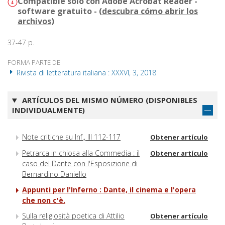
Compatible solo con Adobe Acrobat Reader -
software gratuito - (
descubra cómo abrir los
archivos
)
37-47 p.
FORMA PARTE DE
Rivista di letteratura italiana : XXXVI, 3, 2018
ARTÍCULOS DEL MISMO NÚMERO (DISPONIBLES
INDIVIDUALMENTE)
Note critiche su Inf., III 112-117
Obtener artículo
Petrarca in chiosa alla Commedia : il
Obtener artículo
caso del Dante con l'Esposizione di
Bernardino Daniello
Appunti per l'Inferno : Dante, il cinema e l'opera
che non c'è.
Sulla religiosità poetica di Attilio
Obtener artículo