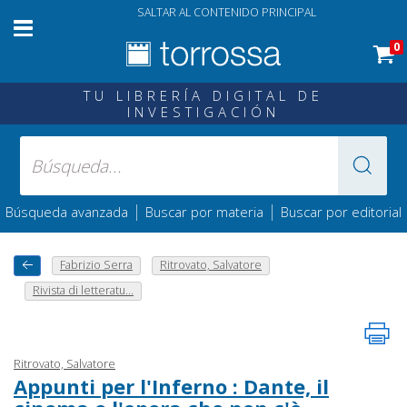
SALTAR AL CONTENIDO PRINCIPAL
0
TU LIBRERÍA DIGITAL DE
INVESTIGACIÓN
|
|
Búsqueda avanzada
Buscar por materia
Buscar por editorial
Fabrizio Serra
Ritrovato, Salvatore
Rivista di letteratu...
Ritrovato, Salvatore
Appunti per l'Inferno : Dante, il