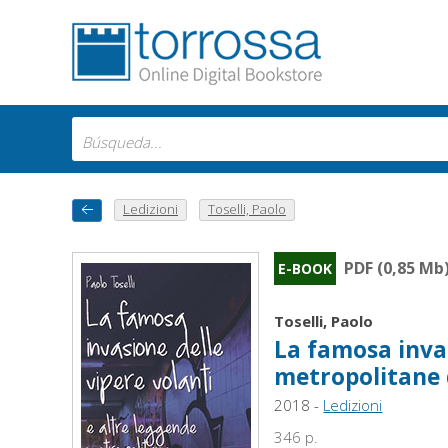
Ledizioni
Toselli, Paolo
PDF (0,85 Mb
E-BOOK
Toselli, Paolo
La famosa invas
metropolitane d
2018 -
Ledizioni
346 p.