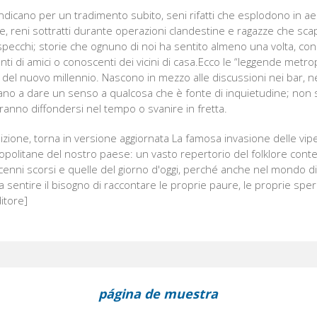
endicano per un tradimento subito, seni rifatti che esplodono in ae
te, reni sottratti durante operazioni clandestine e ragazze che sc
specchi; storie che ognuno di noi ha sentito almeno una volta, con
nti di amici o conoscenti dei vicini di casa.Ecco le “leggende metrop
o del nuovo millennio. Nascono in mezzo alle discussioni nei bar, nei
vano a dare un senso a qualcosa che è fonte di inquietudine; non s
tranno diffondersi nel tempo o svanire in fretta.
izione, torna in versione aggiornata La famosa invasione delle vipe
ropolitane del nostro paese: un vasto repertorio del folklore co
cenni scorsi e quelle del giorno d'oggi, perché anche nel mondo dig
 sentire il bisogno di raccontare le proprie paure, le proprie sper
ditore]
página de muestra