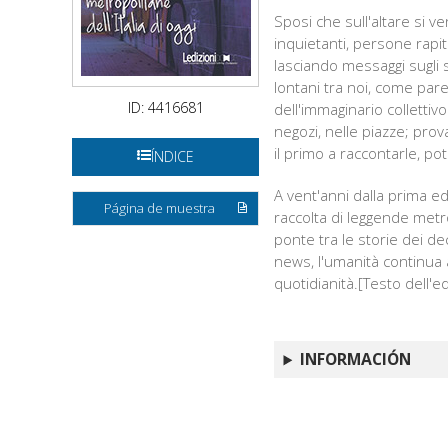
Sposi che sull'altare si v
inquietanti, persone rapi
lasciando messaggi sugli 
lontani tra noi, come pare
ID: 4416681
dell'immaginario collettiv
negozi, nelle piazze; pro
il primo a raccontarle, po
ÍNDICE
A vent'anni dalla prima ed
Página de muestra
raccolta di leggende met
ponte tra le storie dei de
news, l'umanità continua a
quotidianità.[Testo dell'e
INFORMACIÓN