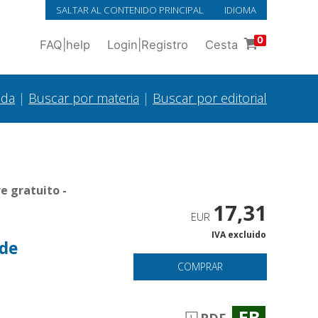
SALTAR AL CONTENIDO PRINCIPAL
IDIOMA
0
FAQ
|
help
Login
|
Registro
Cesta
ada
|
Buscar por materia
|
Buscar por editorial
e gratuito -
17,31
EUR
IVA excluido
nde
COMPRAR
EB