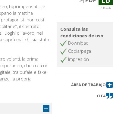
PDF
reo, topi impensabili e
E-BOOK
appano la mattina
 protagonisti non così
olitane”, il sostrato
Consulta las
 luoghi di lavoro, nei
condiciones de uso
i saprà mai chi sia stato
Download
Copia/pega
re volanti, la prima
Impresión
ntemporaneo, che crea un
itale, tra bufale e fake-
anze, la propria
ÁREA DE TRABAJO
CITA