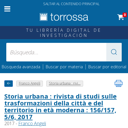
SALTAR AL CONTENIDO PRINCIPAL
0
TU LIBRERÍA DIGITAL DE
INVESTIGACIÓN
|
|
Búsqueda avanzada
Buscar por materia
Buscar por editorial
Franco Angeli
Storia urbana : rivi...
Storia urbana : rivista di studi sulle
trasformazioni della città e del
territorio in età moderna : 156/157,
5/6, 2017
2017 -
Franco Angeli