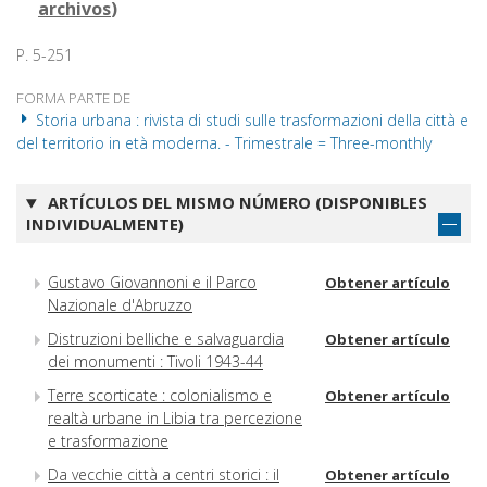
archivos
)
P. 5-251
FORMA PARTE DE
Storia urbana : rivista di studi sulle trasformazioni della città e
del territorio in età moderna. - Trimestrale = Three-monthly
ARTÍCULOS DEL MISMO NÚMERO (DISPONIBLES
INDIVIDUALMENTE)
Gustavo Giovannoni e il Parco
Obtener artículo
Nazionale d'Abruzzo
Distruzioni belliche e salvaguardia
Obtener artículo
dei monumenti : Tivoli 1943-44
Terre scorticate : colonialismo e
Obtener artículo
realtà urbane in Libia tra percezione
e trasformazione
Da vecchie città a centri storici : il
Obtener artículo