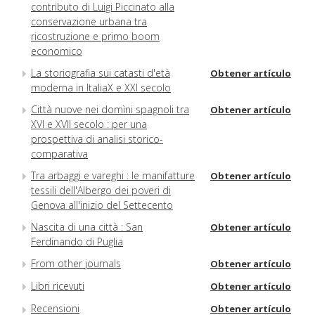
contributo di Luigi Piccinato alla
conservazione urbana tra
ricostruzione e primo boom
economico
La storiografia sui catasti d'età
Obtener artículo
moderna in ItaliaX e XXI secolo
Città nuove nei domìni spagnoli tra
Obtener artículo
XVI e XVII secolo : per una
prospettiva di analisi storico-
comparativa
Tra arbaggi e vareghi : le manifatture
Obtener artículo
tessili dell'Albergo dei poveri di
Genova all'inizio del Settecento
Nascita di una città : San
Obtener artículo
Ferdinando di Puglia
From other journals
Obtener artículo
Libri ricevuti
Obtener artículo
Recensioni
Obtener artículo