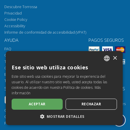
Descubre Torrossa
Privacidad
Cookie Policy
Accessibility
Informe de conformidad de accesibilidad (VPAT)
AYUDA
PAGOS SEGUROS
FAQ
Cómo abrir los archivos
×
Torrossa Reader
Ese sitio web utiliza cookies
Opciones de acceso
ITALIAN
Email:
helpdesk@torrossa.com
Este sitio web usa cookies para mejorar la experiencia del
SPANISH
Tel:
+39 055 5018800
usuario. Al utilizar nuestro sitio web, usted acepta todas las
cookies de acuerdo con nuestra Política de cookies.
Más
SÍGUENOS
NUESTROS RECURSOS
FRENCH
información
Torrossa Info
ENGLISH
Torrossa para Instituciones
ACEPTAR
RECHAZAR
GERMAN
Torrossa Open
Copyright 2000-2026
Library Services
MOSTRAR DETALLES
Casalini Libri
Publisher Services
P.IVA IT03106600483