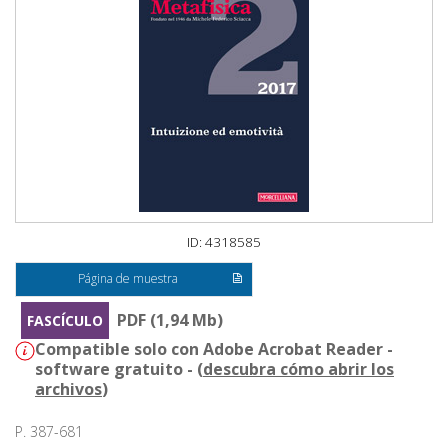
ID: 4318585
Página de muestra
PDF (1,94 Mb)
FASCÍCULO
Compatible solo con Adobe Acrobat Reader -
software gratuito - (
descubra cómo abrir los
archivos
)
P. 387-681