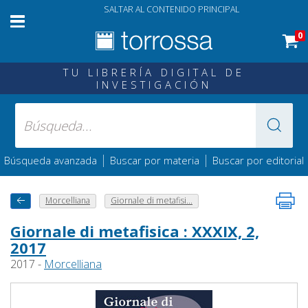
SALTAR AL CONTENIDO PRINCIPAL
0
TU LIBRERÍA DIGITAL DE
INVESTIGACIÓN
|
|
Búsqueda avanzada
Buscar por materia
Buscar por editorial
Morcelliana
Giornale di metafisi...
Giornale di metafisica : XXXIX, 2,
2017
2017 -
Morcelliana