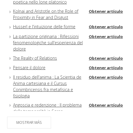
poetica nello Ione platonico
Kolnai and Aristotle on the Role of
Obtener artículo
Proximity in Fear and Disgust
Husserl e l'intuizione delle forme
Obtener artículo
La partizione originaria : Riflessioni
Obtener artículo
fenomenologiche sull'esperienza del
dolore
The Reality of Relations
Obtener artículo
Pensare il dolore
Obtener artículo
Il residuo dell'anima : La Scientia de
Obtener artículo
Anima cartesiana e il Cursus
Conimbricensis fra metafisica e
fisiologia
Angoscia e redenzione : Il problema
Obtener artículo
della temporalità in Søren
Kierkegaard
MOSTRAR MÁS
Metafisica e spiritualità in Husserl : Il
Obtener artículo
senso della fenomenologia tra