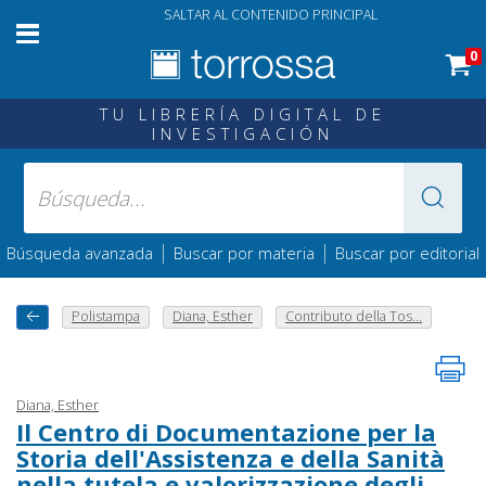
SALTAR AL CONTENIDO PRINCIPAL
0
TU LIBRERÍA DIGITAL DE
INVESTIGACIÓN
|
|
Búsqueda avanzada
Buscar por materia
Buscar por editorial
Polistampa
Diana, Esther
Contributo della Tos...
Diana, Esther
Il Centro di Documentazione per la
Storia dell'Assistenza e della Sanità
nella tutela e valorizzazione degli