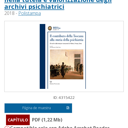
archivi psichiatrici
2018 -
Polistampa
ID: 4315422
Página de muestra
PDF (1,22 Mb)
CAPÍTULO