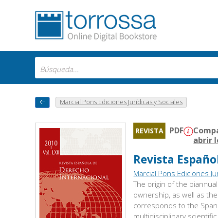
Marcial Pons Ediciones Jurídicas y Sociales
PDF
Compat
REVISTA
abrir 
Revista Españo
Marcial Pons Ediciones Jur
The origin of the biannua
ownership, as well as the 
corresponds to the Spanis
multidisciplinary scientif