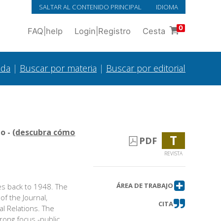
SALTAR AL CONTENIDO PRINCIPAL
IDIOMA
0
FAQ
|
help
Login
|
Registro
Cesta
ada
|
Buscar por materia
|
Buscar por editorial
 - (
descubra cómo
T
PDF
REVISTA
ÁREA DE TRABAJO
tes back to 1948. The
of the Journal,
CITA
l Relations. The
prong focus -public