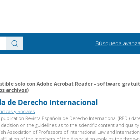
Búsqueda avanz
ible solo con Adobe Acrobat Reader - software gratuito
los archivos
)
la de Derecho Internacional
ídicas y Sociales
l publication Revista Española de Derecho Internacional (REDI) da
decision on the guidelines as to the scientific content and quality 
h Association of Professors of International Law and Internationa
ic affiliation of the members of the Association explains the three-