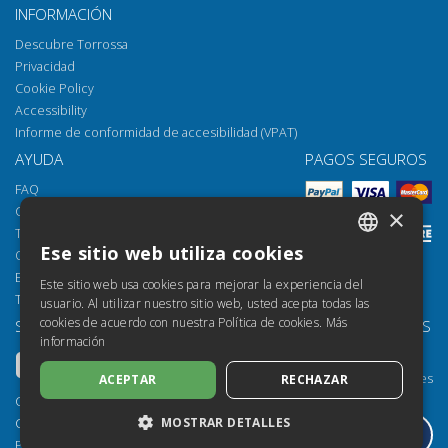
INFORMACIÓN
Descubre Torrossa
Privacidad
Cookie Policy
Accessibility
Informe de conformidad de accesibilidad (VPAT)
AYUDA
PAGOS SEGUROS
FAQ
Cómo abrir los archivos
×
Torrossa Reader
Ese sitio web utiliza cookies
Opciones de acceso
ITALIAN
Email:
helpdesk@torrossa.com
Este sitio web usa cookies para mejorar la experiencia del
SPANISH
Tel:
+39 055 5018800
usuario. Al utilizar nuestro sitio web, usted acepta todas las
cookies de acuerdo con nuestra Política de cookies.
Más
SÍGUENOS
NUESTROS RECURSOS
FRENCH
información
Torrossa Info
ENGLISH
Torrossa para Instituciones
ACEPTAR
RECHAZAR
GERMAN
Torrossa Open
Copyright 2000-2026
MOSTRAR DETALLES
Library Services
Casalini Libri
Publisher Services
P.IVA IT03106600483