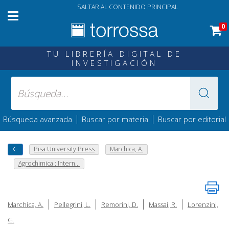
SALTAR AL CONTENIDO PRINCIPAL
0
TU LIBRERÍA DIGITAL DE
INVESTIGACIÓN
|
|
Búsqueda avanzada
Buscar por materia
Buscar por editorial
Pisa University Press
Marchica, A.
Agrochimica : Intern...
|
|
|
|
Marchica, A.
Pellegrini, L.
Remorini, D.
Massai, R.
Lorenzini,
G.