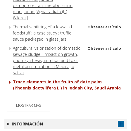
osmoprotectant metabolism in
mung bean [Vigna radiata (L.)
Wilczek]
Thermal sanitizing of a low-acid
Obtener artículo
foodstuff : a case study : truffle
sauce packaged in glass jars
Agricultural valorization of domestic
Obtener artículo
sewage sludge : impact on growth,
photosynthesis, nutrition and toxic
metal accumulation in Medicago
sativa
Trace elements in the fruits of date palm
(Phoenix dactylifera L.) in Jeddah City, Saudi Arabia
MOSTRAR MÁS
INFORMACIÓN