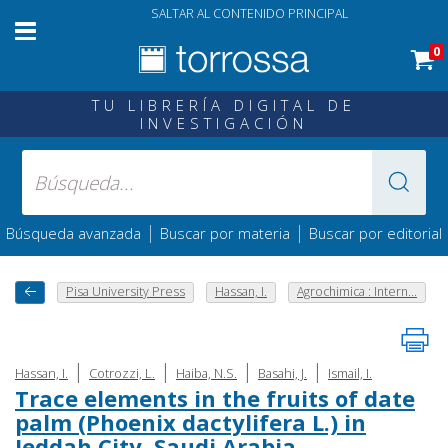
SALTAR AL CONTENIDO PRINCIPAL
0
TU LIBRERÍA DIGITAL DE
INVESTIGACIÓN
|
|
Búsqueda avanzada
Buscar por materia
Buscar por editorial
Pisa University Press
Hassan, I.
Agrochimica : Intern...
|
|
|
|
Hassan, I.
Cotrozzi, L.
Haiba, N.S.
Basahi, J.
Ismail, I.
Trace elements in the fruits of date
palm (Phoenix dactylifera L.) in
Jeddah City, Saudi Arabia