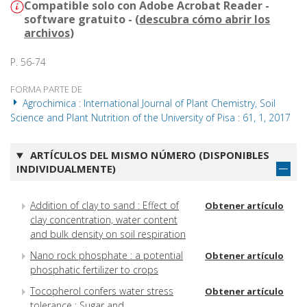
Compatible solo con Adobe Acrobat Reader -
software gratuito - (
descubra cómo abrir los
archivos
)
P. 56-74
FORMA PARTE DE
Agrochimica : International Journal of Plant Chemistry, Soil
Science and Plant Nutrition of the University of Pisa : 61, 1, 2017
ARTÍCULOS DEL MISMO NÚMERO (DISPONIBLES
INDIVIDUALMENTE)
Addition of clay to sand : Effect of
Obtener artículo
clay concentration, water content
and bulk density on soil respiration
Nano rock phosphate : a potential
Obtener artículo
phosphatic fertilizer to crops
Tocopherol confers water stress
Obtener artículo
tolerance : Sugar and