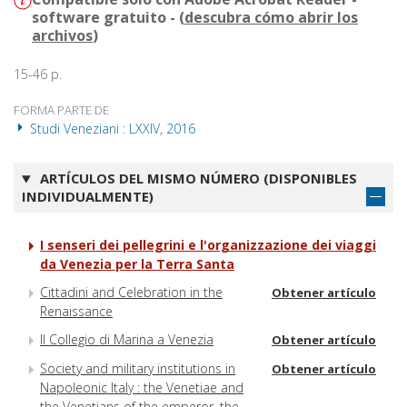
software gratuito - (
descubra cómo abrir los
archivos
)
15-46 p.
FORMA PARTE DE
Studi Veneziani : LXXIV, 2016
ARTÍCULOS DEL MISMO NÚMERO (DISPONIBLES
INDIVIDUALMENTE)
I senseri dei pellegrini e l'organizzazione dei viaggi
da Venezia per la Terra Santa
Cittadini and Celebration in the
Obtener artículo
Renaissance
Il Collegio di Marina a Venezia
Obtener artículo
Society and military institutions in
Obtener artículo
Napoleonic Italy : the Venetiae and
the Venetians of the emperor, the