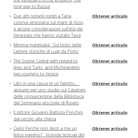
long way to Russia
Due atti notarili rogati a Tana,
Obtener artículo
colonia veneziana sul mare di Azov,
e alcune considerazioni sull'età dei
Veneziani che hanno visitato Tana
Minima marginalia : Sul testo delle
Obtener artículo
Lettere storiche di Luigi da Porto
The Sistine Ceiling with regard to
Obtener artículo
Jews and Turks, and Michelangelo
two journeys to Venice
Libri in una cassa et un fagotto... :
Obtener artículo
appunti per uno studio sul Catalogo
delle cinquecentine della Biblioteca
del Seminario vescovile di Rovigo
Il pittore Giovanni Battista Ponchini
Obtener artículo
dal secolo alla chiesa
Cielo! Perché non desti a me un
Obtener artículo
felice ingegno? : Vicende testuali del