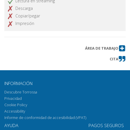
Lectura en streaming
Descarga
Copiar/pegar
Impresión
ÁREA DE TRABAJO
CITA
INFORMACIÓN
Descubre Torrossa
Privacidad
Cookie Policy
Accessibility
Informe de conformidad de accesibilidad (VPAT)
AYUDA
PAGOS SEGUROS