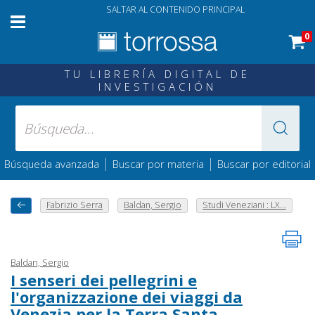
SALTAR AL CONTENIDO PRINCIPAL
0
TU LIBRERÍA DIGITAL DE
INVESTIGACIÓN
|
|
Búsqueda avanzada
Buscar por materia
Buscar por editorial
Fabrizio Serra
Baldan, Sergio
Studi Veneziani : LX...
Baldan, Sergio
I senseri dei pellegrini e
l'organizzazione dei viaggi da
Venezia per la Terra Santa