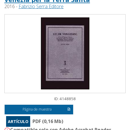
2016 -
Fabrizio Serra Editore
ID: 4148858
Página de muestra
PDF (0,16 Mb)
ARTÍCULO
Compatible solo con Adobe Acrobat Reader -