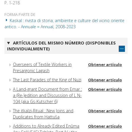
P. 1-218
FORMA PARTE DE
Kaskal : rivista di storia, ambiente e culture del vicino oriente
antico. - Annuale = Annual, 2008-2023
ARTÍCULOS DEL MISMO NÚMERO (DISPONIBLES
INDIVIDUALMENTE)
Overseers of Textile Workers in
Obtener artículo
Presargonic Lagash
The Last Parades of the King of Nuzi
Obtener artículo
A Land-grant Document from Emar :
Obtener artículo
a (Re-)edition and Discussion of L N-
104 (aka Gs-Kutscher 6)
The itkalzi-Ritual : New Joins and
Obtener artículo
Duplicates from Hattuša
Additions to Already Edited Enūma
Obtener artículo