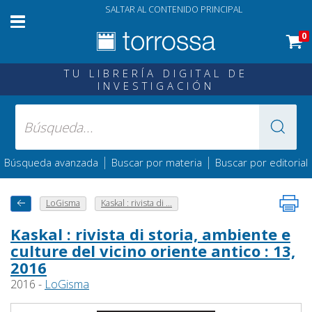
SALTAR AL CONTENIDO PRINCIPAL
0
TU LIBRERÍA DIGITAL DE
INVESTIGACIÓN
|
|
Búsqueda avanzada
Buscar por materia
Buscar por editorial
LoGisma
Kaskal : rivista di ...
Kaskal : rivista di storia, ambiente e
culture del vicino oriente antico : 13,
2016
2016 -
LoGisma