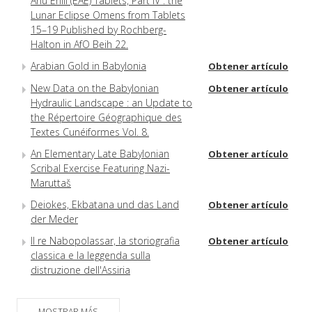
Anu Enlil (EAE) Tablets, Part IV : the
Lunar Eclipse Omens from Tablets
15–19 Published by Rochberg-
Halton in AfO Beih 22.
Arabian Gold in Babylonia
Obtener artículo
New Data on the Babylonian
Obtener artículo
Hydraulic Landscape : an Update to
the Répertoire Géographique des
Textes Cunéiformes Vol. 8.
An Elementary Late Babylonian
Obtener artículo
Scribal Exercise Featuring Nazi-
Maruttaš
Deiokes, Ekbatana und das Land
Obtener artículo
der Meder
Il re Nabopolassar, la storiografia
Obtener artículo
classica e la leggenda sulla
distruzione dell'Assiria
MOSTRAR MÁS