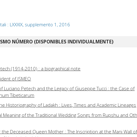
ntali : LXXXIX, supplemento 1, 2016
ISMO NÚMERO (DISPONIBLES INDIVIDUALMENTE)
tech (1914-2010) : a biographical note
sident of ISMEO
f Luciano Petech and the Legacy of Giuseppe Tucci : the Case of
onum Tibeticarum
he Historiography of Ladakh : Lives, Times and Academic Lineages
al Meaning of the Traditional Wedding Songs from Rupshu and Ot
or the Deceased Queen Mother : The Inscription at the Mani Wall o