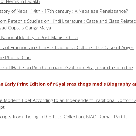
 of Hemis in Ladakh
istory of Nepal, 14th - 17th century : A Nepalese Renaissance?
rom Petech's Studies on Hindi Literature : Caste and Class Relate
asad Gupta's Ganga Maiya
 National Identity in Post-Maoist China
s of Emotions in Chinese Traditional Culture : The Case of Anger
the Pho lha Clan
k of lHa btsun Rin chen rnam rGyal from Brag dkar rta so to the
 Early Print Edition of rGyal sras thogs med's Biography a
re-Modern Tibet According to an Independent Traditional Doctor : 
ipt
pts from Tholing in the Tucci Collection, IsIAO, Roma : Part I :
: The Main Image in the Dpal'khor chos sde of rGyal rtse