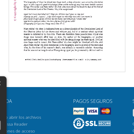
×
N
YUDA
PAGOS SEGUROS
H
AQ
H
ómo abrir los archivos
orrossa Reader
H
pciones de acceso