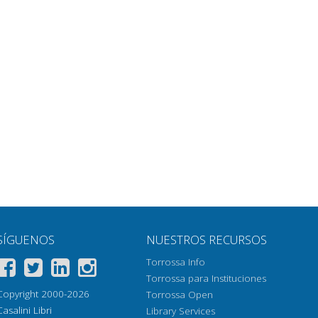
SÍGUENOS
NUESTROS RECURSOS
Torrossa Info
Torrossa para Instituciones
Copyright 2000-2026
Torrossa Open
Casalini Libri
Library Services