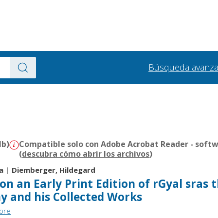
Búsqueda avanz
Mb)
Compatible solo con Adobe Acrobat Reader - softw
(
descubra cómo abrir los archivos
)
a
|
Diemberger, Hildegard
n an Early Print Edition of rGyal sras 
y and his Collected Works
tore