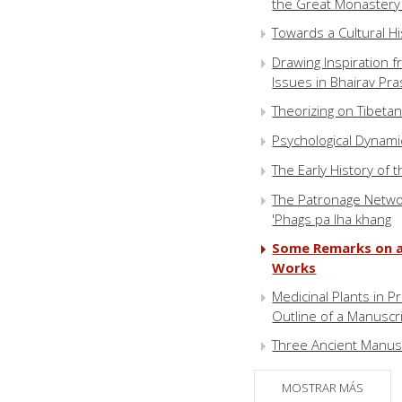
the Great Monastery
Towards a Cultural H
Drawing Inspiration f
Issues in Bhairav Pr
Theorizing on Tibetan
Psychological Dynamic
The Early History of 
The Patronage Networ
'Phags pa lha khang
Some Remarks on an
Works
Medicinal Plants in P
Outline of a Manuscr
Three Ancient Manuscri
Manuscript 1329 E.
MOSTRAR MÁS
A Tibetan Mahabodhi 