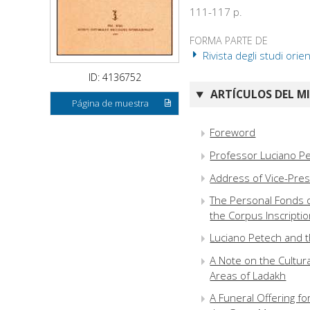
111-117 p.
FORMA PARTE DE
Rivista degli studi orie
ID: 4136752
ARTÍCULOS DEL M
Página de muestra
Foreword
Professor Luciano Pe
Address of Vice-Pre
The Personal Fonds o
the Corpus Inscripti
Luciano Petech and t
A Note on the Cultur
Areas of Ladakh
A Funeral Offering f