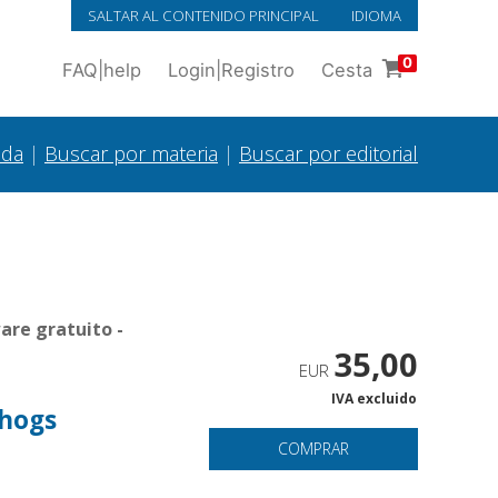
SALTAR AL CONTENIDO PRINCIPAL
IDIOMA
0
FAQ
|
help
Login
|
Registro
Cesta
ada
|
Buscar por materia
|
Buscar por editorial
are gratuito -
35,00
EUR
IVA excluido
thogs
COMPRAR