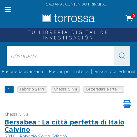
SALTAR AL CONTENIDO PRINCIPAL
0
TU LIBRERÍA DIGITAL DE
INVESTIGACIÓN
|
|
Búsqueda avanzada
Buscar por materia
Buscar por editorial
Fabrizio Serra
Chessa, Silvia
Letteratura e arte :...
Chessa, Silvia
Bersabea : La città perfetta di Italo
Calvino
2016 -
Fabrizio Serra Editore