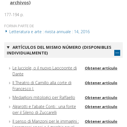
archivos
)
177-194 p.
FORMA PARTE DE
Letteratura e arte : rivista annuale : 14, 2016
ARTÍCULOS DEL MISMO NÚMERO (DISPONIBLES
INDIVIDUALMENTE)
Le lucciole, o il nuovo Laocoonte di
Obtener artículo
Dante
Il Theatro di Camillo alla corte di
Obtener artículo
Francesco I.
Medaglioni mitologici per Raffaello
Obtener artículo
Algarotti e l'abate Conti : una fonte
Obtener artículo
per il Sileno di Zuccarelli
Il senso di Manzoni per le immagini :
Obtener artículo