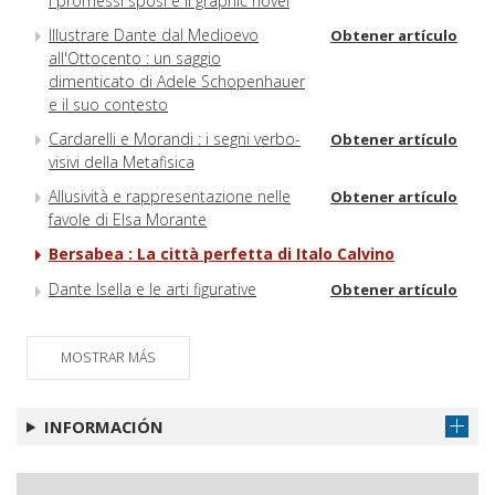
I promessi sposi e il graphic novel
Illustrare Dante dal Medioevo
Obtener artículo
all'Ottocento : un saggio
dimenticato di Adele Schopenhauer
e il suo contesto
Cardarelli e Morandi : i segni verbo-
Obtener artículo
visivi della Metafisica
Allusività e rappresentazione nelle
Obtener artículo
favole di Elsa Morante
Bersabea : La città perfetta di Italo Calvino
Dante Isella e le arti figurative
Obtener artículo
MOSTRAR MÁS
INFORMACIÓN