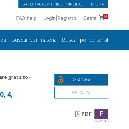
SALTAR AL CONTENIDO PRINCIPAL
IDIOMA
0
FAQ
|
help
Login
|
Registro
Cesta
ada
|
Buscar por materia
|
Buscar por editorial
re gratuito -
DESCARGA
0, 4,
VISUALIZA
F
PDF
FASCÍCULO