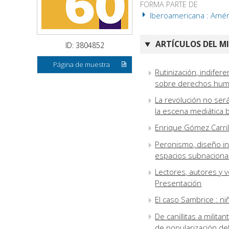
FORMA PARTE DE
Iberoamericana : Améri
ARTÍCULOS DEL M
ID: 3804852
Página de muestra
Rutinización, indifer
sobre derechos hum
La revolución no ser
la escena mediática b
Enrique Gómez Carril
Peronismo, diseño inst
espacios subnacional
Lectores, autores y 
Presentación
El caso Sambrice : niñ
De canillitas a milita
de popularización de