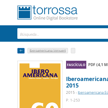
Iberoamericana Vervuert
PDF (4,1 M
FASCÍCULO
Iberoamericana 
2015
2015 -
Iberoamericana Ed
P. 1-253