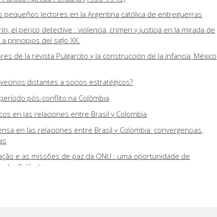
 pequeños lectores en la Argentina católica de entreguerras
ín, el perico detective : violencia, crimen y justicia en la mirada de
 principios del siglo XX.
es de la revista Pulgarcito y la construcción de la infancia, México
 vecinos distantes a socios estratégicos?
 período pós-conflito na Colômbia
cos en las relaciones entre Brasil y Colombia
ensa en las relaciones entre Brasil y Colombia: convergencias,
as
cação e as missões de paz da ONU : uma oportunidade de
sil e Colômbia
a triangulación China-Brasil-Colombia
te a la Alianza del Pacífico y el Mercosur
roamericanas