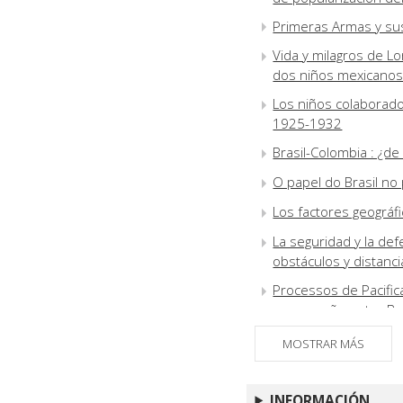
Primeras Armas y sus
Vida y milagros de Lor
dos niños mexicanos a
Los niños colaborador
1925-1932
Brasil-Colombia : ¿de
O papel do Brasil no
Los factores geográfi
La seguridad y la def
obstáculos y distanci
Processos de Pacifi
cooperação entre Bra
Espacios y roles en l
MOSTRAR MÁS
Colombia y Brasil fren
Notas : reseñas ibe
INFORMACIÓN