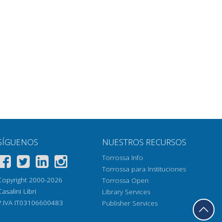
SÍGUENOS
NUESTROS RECURSOS
Torrossa Info
Torrossa para Instituciones
Copyright 2000-2026
Torrossa Open
Casalini Libri
Library Services
P.IVA IT03106600483
Publisher Services