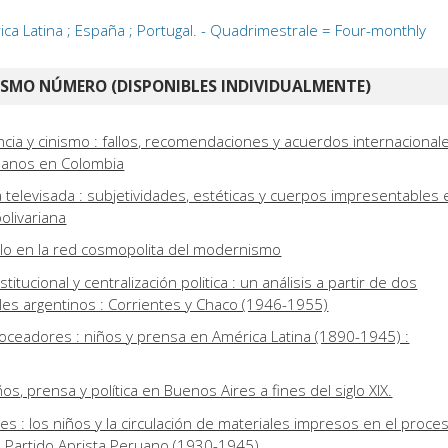
ca Latina ; España ; Portugal. - Quadrimestrale = Four-monthly
ISMO NÚMERO (DISPONIBLES INDIVIDUALMENTE)
encia y cinismo : fallos, recomendaciones y acuerdos internacional
anos en Colombia
á televisada : subjetividades, estéticas y cuerpos impresentables 
olivariana
lo en la red cosmopolita del modernismo
itucional y centralización politica : un análisis a partir de dos
es argentinos : Corrientes y Chaco (1946-1955)
voceadores : niños y prensa en América Latina (1890-1945) :
os, prensa y política en Buenos Aires a fines del siglo XIX.
ntes : los niños y la circulación de materiales impresos en el proce
l Partido Aprista Peruano (1930-1945)