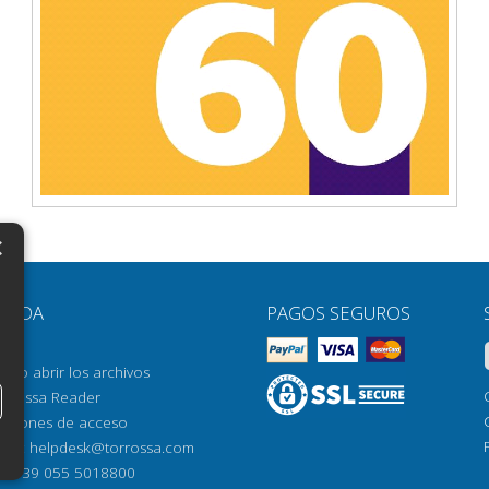
×
N
YUDA
PAGOS SEGUROS
H
AQ
H
ómo abrir los archivos
orrossa Reader
H
pciones de acceso
N
mail:
helpdesk@torrossa.com
l:
+39 055 5018800